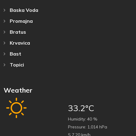
Baska Voda
Promajna
Bratus
Krvavica
Bast
Topici
Weather
33.2°C
Humidity:
40 %
Pressure:
1,014 hPa
S 7.20 km/h