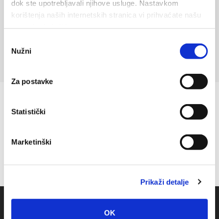
Obala Sv. Nikole 79
dok ste upotrebljavali njihove usluge. Nastavkom
+385 (0)21 406 881
korištenja naših internetskih stranica vi prihvaćate našu
upotrebu kolačića.
Odabir
Nužni
pristanka
Za postavke
Statistički
Marketinški
Prikaži detalje
OK