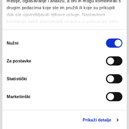
medije, oglašavanje i analizu, a oni ih mogu kombinirati s
drugim podacima koje ste im pružili ili koje su prikupili
dok ste upotrebljavali njihove usluge. Nastavkom
korištenja naših internetskih stranica vi prihvaćate našu
SEND
upotrebu kolačića.
Odabir
Nužni
pristanka
Za postavke
Statistički
Marketinški
Prikaži detalje