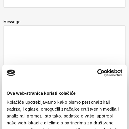
Message
Ova web-stranica koristi kolačiće
Kolačiće upotrebljavamo kako bismo personalizirali
Your data will be stored on the email server and will be used
sadržaj i oglase, omogućili značajke društvenih medija i
exclusively for the purpose of communicating with you regarding
analizirali promet. Isto tako, podatke o vašoj upotrebi
the submitted request and will not be shared with third parties
naše web-lokacije dijelimo s partnerima za društvene
without your explicit consent.