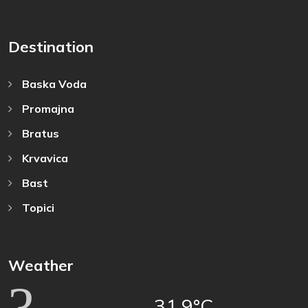
Destination
Baska Voda
Promajna
Bratus
Krvavica
Bast
Topici
Weather
31.9°C