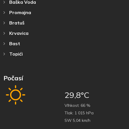
Baška Voda
Promajna
Bratuš
Krvavica
Bast
Topići
Počasí
29,8°C
Vlhkost:
66 %
Tlak:
1 015 hPa
SW 5,04 km/h