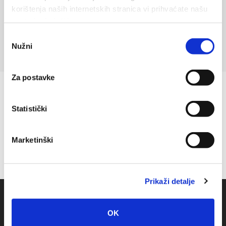
+385 (0)21 406 881
korištenja naših internetskih stranica vi prihvaćate našu
upotrebu kolačića.
Odabir
Nužni
pristanka
Za postavke
Statistički
Marketinški
Prikaži detalje
OK