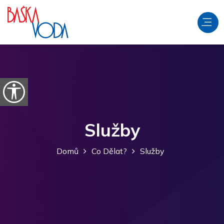
Přeskočit na obsah
Otevřít možnosti usnadnění
Služby
Domů
Co Dělat?
Služby