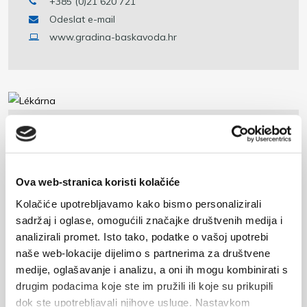
+385 (0)21 620 721
Odeslat e-mail
www.gradina-baskavoda.hr
Lékárna
Blato 6
+385 (0)21 620 077
Ova web-stranica koristi kolačiće
Kolačiće upotrebljavamo kako bismo personalizirali
sadržaj i oglase, omogućili značajke društvenih medija i
analizirali promet. Isto tako, podatke o vašoj upotrebi
naše web-lokacije dijelimo s partnerima za društvene
Pošta
medije, oglašavanje i analizu, a oni ih mogu kombinirati s
drugim podacima koje ste im pružili ili koje su prikupili
Obala Sv. Nikole 79
dok ste upotrebljavali njihove usluge. Nastavkom