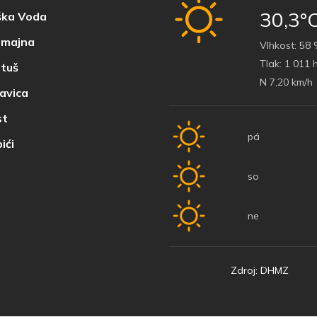
30,3°
ka Voda
majna
Vlhkost:
58 
Tlak:
1 011 
tuš
N 7,20 km/h
avica
t
pá
ići
so
ne
Zdroj: DHMZ