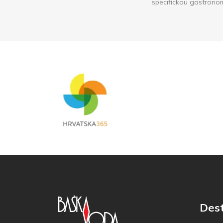
specifickou gastrono
Des