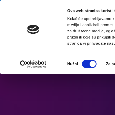
Přeskočit na obsah
E-contact
Ova web-stranica koristi 
Kolačiće upotrebljavamo ka
medija i analizirali promet
za društvene medije, oglaš
pružili ili koje su prikupil
stranica vi prihvaćate naš
Otevřít možnosti usnadnění
Odabir
Nužni
Za p
pristanka