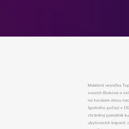
Malebná vesnička Topi
svazích Biokova a osíd
na horském útesu nad 
špatného počasí v 192
chráněný památník kult
ubytovacích kapacit, 