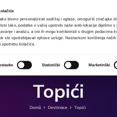
kolačiće
ko bismo personalizirali sadržaj i oglase, omogućili značajke d
. Isto tako, podatke o vašoj upotrebi naše web-lokacije dijelimo s
Domů
Destinace
Ubytování
Co dělat?
avanje i analizu, a oni ih mogu kombinirati s drugim podacima k
i dok ste upotrebljavali njihove usluge. Nastavkom korištenja naših
u upotrebu kolačića.
ostavke
Statistički
Marketinški
Topići
Domů
Destinace
Topići