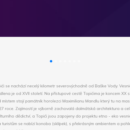
ći se nachází necelý kilometr severovýchodně od Baške Vody. Vesnič
lena je od XVII století. Na přístupové cestě Topićima je koncem XX st
místem stojí památník horolezci Maximilianu Mandlu který tu na mas
7 roce. Zajímostí je výborně zachovalá dalmátská architektura a cel
urního dědictví, a Topići jsou zapojeny do projektu etno - eko vesnic
a turistům se nabízí konoba (sklípek), s překrásným ambientem a poh