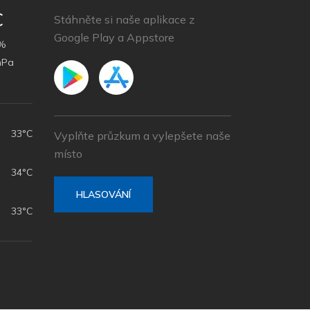
C
Stáhněte si naše aplikace z
Google Play a Appstore
%
hPa
33°C
Vyplňte průzkum a vylepšete naše
místo
34°C
HLASOVÁNÍ
33°C