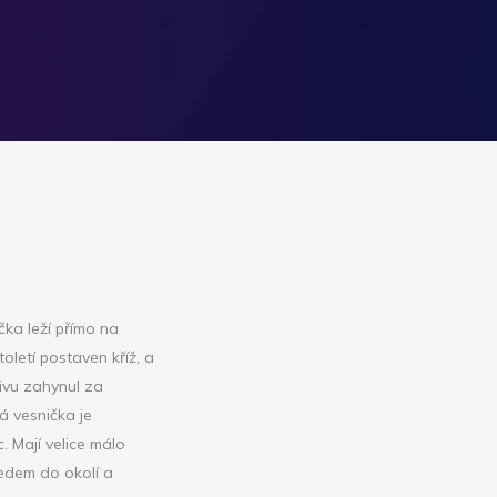
ka leží přímo na
oletí postaven kříž, a
ivu zahynul za
á vesnička je
. Mají velice málo
ledem do okolí a