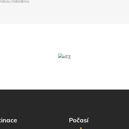
mskou nabídkou.
tinace
Počasí