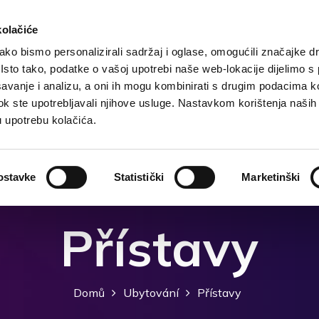
kolačiće
ko bismo personalizirali sadržaj i oglase, omogućili značajke d
. Isto tako, podatke o vašoj upotrebi naše web-lokacije dijelimo s
Domů
Destinace
Ubytování
Co dělat?
avanje i analizu, a oni ih mogu kombinirati s drugim podacima k
i dok ste upotrebljavali njihove usluge. Nastavkom korištenja naših
u upotrebu kolačića.
ostavke
Statistički
Marketinški
Přístavy
Domů
Ubytování
Přístavy