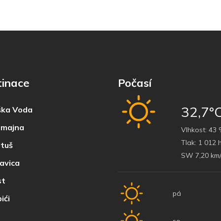
tinace
Počasí
32,7°
ka Voda
majna
Vlhkost:
43 
Tlak:
1 012 
tuš
SW 7,20 km
avica
t
pá
ići
so