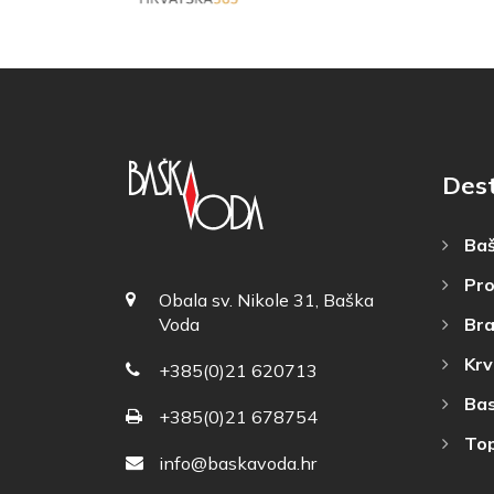
Des
Baš
Pro
Obala sv. Nikole 31, Baška
Bra
Voda
Krv
+385(0)21 620713
Bas
+385(0)21 678754
Top
info@baskavoda.hr