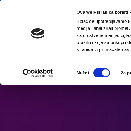
Přeskočit na obsah
E-contact
Ova web-stranica koristi 
Kolačiće upotrebljavamo ka
medija i analizirali promet
za društvene medije, oglaš
pružili ili koje su prikupil
stranica vi prihvaćate naš
Otevřít možnosti usnadnění
Odabir
Nužni
Za p
pristanka