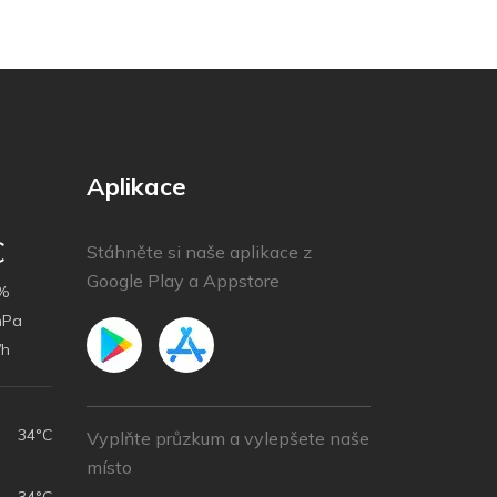
Aplikace
C
Stáhněte si naše aplikace z
Google Play a Appstore
%
hPa
/h
34°C
Vyplňte průzkum a vylepšete naše
místo
34°C