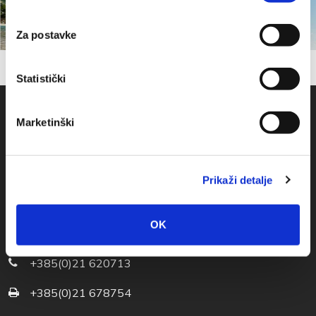
Za postavke
Statistički
Marketinški
Prikaži detalje
OK
Obala sv. Nikole 31, Baška Voda
+385(0)21 620713
+385(0)21 678754