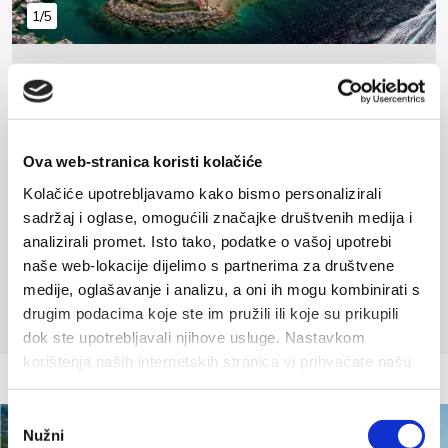
1/5
Рамова - Крвавица
Krvavica 44
21320, Krvavica
Ova web-stranica koristi kolačiće
+385 (0)98 892480
Отправить е. почта
Kolačiće upotrebljavamo kako bismo personalizirali
www.marinaramova.com
sadržaj i oglase, omogućili značajke društvenih medija i
analizirali promet. Isto tako, podatke o vašoj upotrebi
naše web-lokacije dijelimo s partnerima za društvene
medije, oglašavanje i analizu, a oni ih mogu kombinirati s
drugim podacima koje ste im pružili ili koje su prikupili
dok ste upotrebljavali njihove usluge. Nastavkom
korištenja naših internetskih stranica vi prihvaćate našu
upotrebu kolačića.
Odabir
Nužni
pristanka