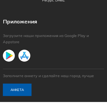
Ресурс: DHMZ
Приложения
Загрузите наши приложения из Google Play и
Appstore
Заполните анкету и сделайте наш город лучше
АНКЕТА