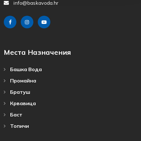
info@baskavoda.hr
Места Назначения
Башка Bода
Промайна
Братуш
Крвавица
Баст
Топичи