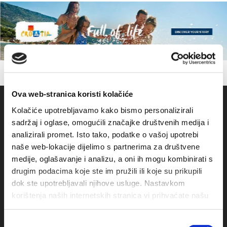
Ova web-stranica koristi kolačiće
Kolačiće upotrebljavamo kako bismo personalizirali
sadržaj i oglase, omogućili značajke društvenih medija i
analizirali promet. Isto tako, podatke o vašoj upotrebi
naše web-lokacije dijelimo s partnerima za društvene
medije, oglašavanje i analizu, a oni ih mogu kombinirati s
drugim podacima koje ste im pružili ili koje su prikupili
dok ste upotrebljavali njihove usluge. Nastavkom
Obala sv. Nikole 31, Baška Voda
korištenja naših internetskih stranica vi prihvaćate našu
upotrebu kolačića.
+385(0)21 620713
Odabir