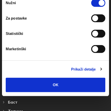
Nužni
+385(0)21 678754
pristanka
info@baskavoda.hr
Za postavke
Statistički
Marketinški
Места Назначения
Башка Bода
Prikaži detalje
Промайна
Братуш
OK
Крвавица
Баст
Топичи