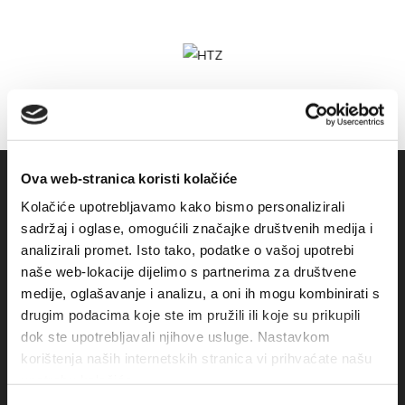
Ova web-stranica koristi kolačiće
Kolačiće upotrebljavamo kako bismo personalizirali
sadržaj i oglase, omogućili značajke društvenih medija i
analizirali promet. Isto tako, podatke o vašoj upotrebi
naše web-lokacije dijelimo s partnerima za društvene
medije, oglašavanje i analizu, a oni ih mogu kombinirati s
drugim podacima koje ste im pružili ili koje su prikupili
dok ste upotrebljavali njihove usluge. Nastavkom
Obala sv. Nikole 31, Baška Voda
korištenja naših internetskih stranica vi prihvaćate našu
+385(0)21 620713
upotrebu kolačića.