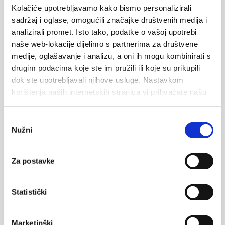
Kolačiće upotrebljavamo kako bismo personalizirali
sadržaj i oglase, omogućili značajke društvenih medija i
analizirali promet. Isto tako, podatke o vašoj upotrebi
naše web-lokacije dijelimo s partnerima za društvene
medije, oglašavanje i analizu, a oni ih mogu kombinirati s
drugim podacima koje ste im pružili ili koje su prikupili
dok ste upotrebljavali njihove usluge. Nastavkom
korištenja naših internetskih stranica vi prihvaćate našu
upotrebu kolačića.
Odabir
Nužni
pristanka
Promajna vintage
Za postavke
Voir la galerie
Statistički
Marketinški