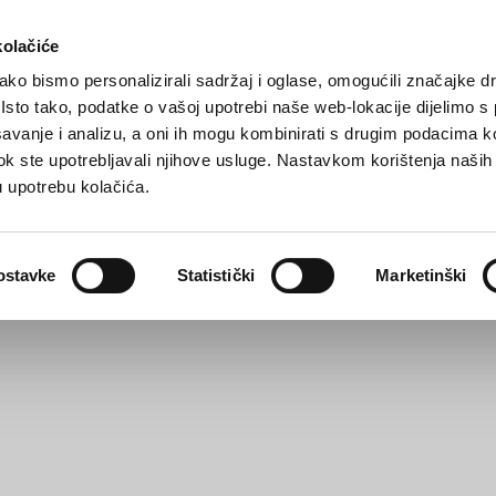
kolačiće
ko bismo personalizirali sadržaj i oglase, omogućili značajke d
. Isto tako, podatke o vašoj upotrebi naše web-lokacije dijelimo s
avanje i analizu, a oni ih mogu kombinirati s drugim podacima k
i dok ste upotrebljavali njihove usluge. Nastavkom korištenja naših
u upotrebu kolačića.
Was zu sehen?
Multimedia
Info
ostavke
Statistički
Marketinški