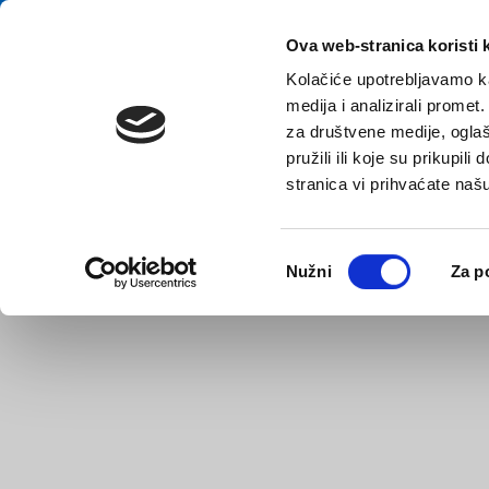
E-contact
Ova web-stranica koristi 
Kolačiće upotrebljavamo ka
medija i analizirali promet
za društvene medije, oglaš
pružili ili koje su prikupil
stranica vi prihvaćate naš
Startseite
Grunddaten
Unterkunft
Was zu tun?
Odabir
Nužni
Za p
pristanka