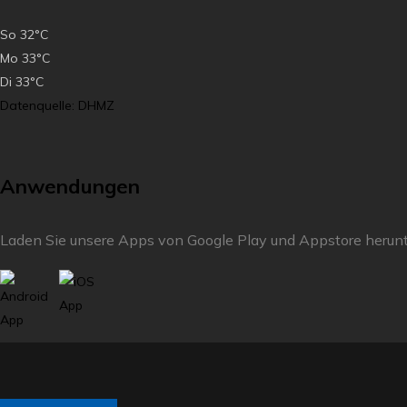
So
32°C
Mo
33°C
Di
33°C
Datenquelle: DHMZ
Anwendungen
Laden Sie unsere Apps von Google Play und Appstore herun
Füllen Sie die Umfrage aus und verbessern Sie unser Reisezie