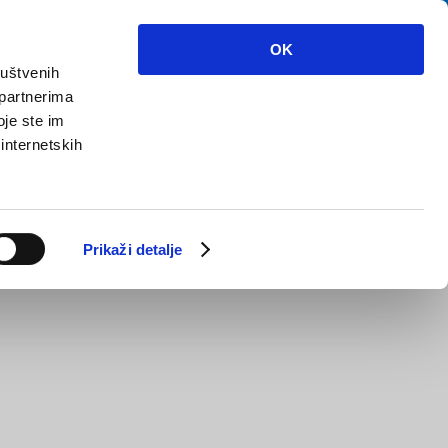
OK
ruštvenih
 partnerima
oje ste im
 internetskih
Prikaži detalje