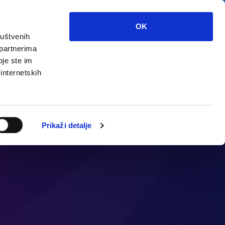
OK
ruštvenih
 partnerima
треть?
Мультимедиа
инфо
oje ste im
 internetskih
Prikaži detalje