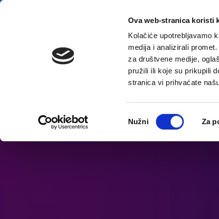
перейти к содержанию
E-contact
Ova web-stranica koristi 
Kolačiće upotrebljavamo ka
medija i analizirali promet
Домой
Назна
za društvene medije, oglaš
pružili ili koje su prikupil
stranica vi prihvaćate naš
Откройте параметры доступности
Odabir
Nužni
Za p
pristanka