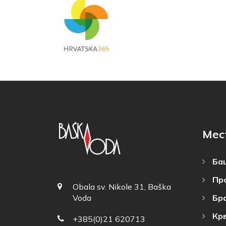
Мес
Баш
Пр
Obala sv. Nikole 31, Baška
Бр
Voda
Кр
+385(0)21 620713