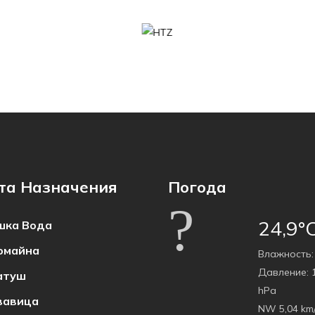
та Назначения
Погода
24,9°
ка Bода
омайна
Bлажность:
Давление:
1
атуш
hPa
вавица
NW 5,04 km