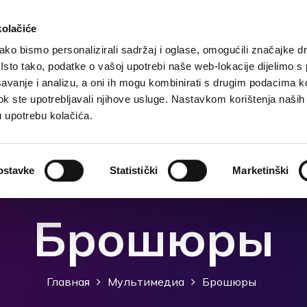
kolačiće
ko bismo personalizirali sadržaj i oglase, omogućili značajke d
. Isto tako, podatke o vašoj upotrebi naše web-lokacije dijelimo s
чения
Размещение
Чем заняться?
Что посмо
avanje i analizu, a oni ih mogu kombinirati s drugim podacima k
i dok ste upotrebljavali njihove usluge. Nastavkom korištenja naših
u upotrebu kolačića.
ostavke
Statistički
Marketinški
Брошюры
Главная
Мультимедиа
Брошюры