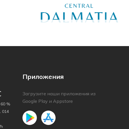
Приложения
C
Загрузите наши приложения из
Google Play и Appstore
60 %
 014
/h