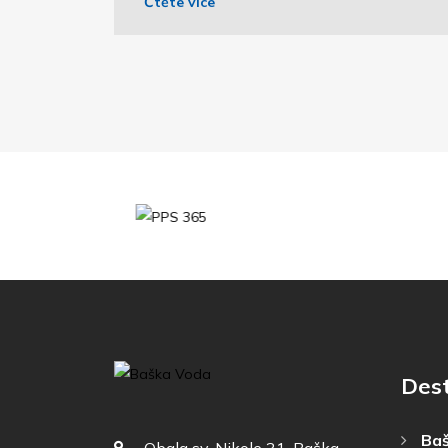
Čtěte více
Des
Baš