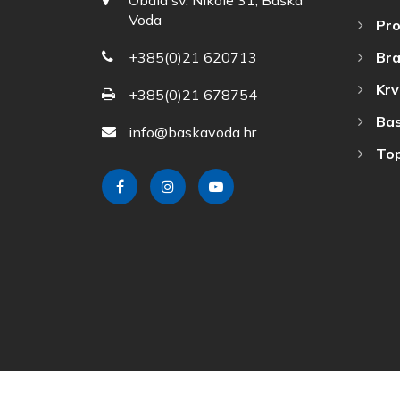
Obala sv. Nikole 31, Baška
Voda
Pro
Bra
+385(0)21 620713
Krv
+385(0)21 678754
Bas
info@baskavoda.hr
Top