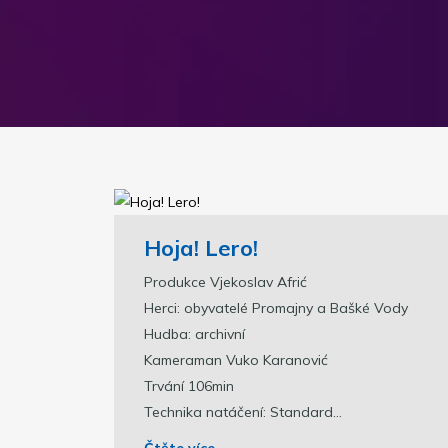
Hoja! Lero!
Produkce Vjekoslav Afrić
Herci: obyvatelé Promajny a Bašké Vody
Hudba: archivní
Kameraman Vuko Karanović
Trvání 106min
Technika natáčení: Standard...
Čtěte více