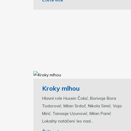
Kroky mlhou
Hlavní role Husein Čokić, Borivoje Bora
Todorović, Milan Srdoč, Nikola Simić, Voja
Mirić, Tanasije Uzunović, Milan Panić
Lokality natáčení: les nad...