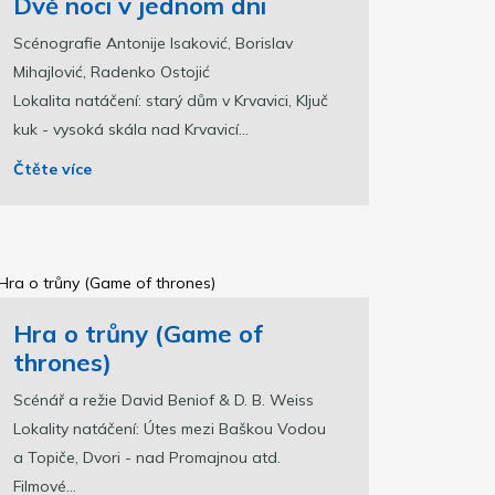
Dvě noci v jednom dni
Scénografie Antonije Isaković, Borislav
Mihajlović, Radenko Ostojić
Lokalita natáčení: starý dům v Krvavici, Ključ
kuk - vysoká skála nad Krvavicí...
Čtěte více
Hra o trůny (Game of
thrones)
Scénář a režie David Beniof & D. B. Weiss
Lokality natáčení: Útes mezi Baškou Vodou
a Topiče, Dvori - nad Promajnou atd.
Filmové...