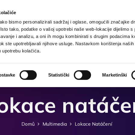
kolačiće
ko bismo personalizirali sadržaj i oglase, omogućili značajke d
. Isto tako, podatke o vašoj upotrebi naše web-lokacije dijelimo s
Domů
Destinace
Ubytování
Co dělat?
avanje i analizu, a oni ih mogu kombinirati s drugim podacima k
i dok ste upotrebljavali njihove usluge. Nastavkom korištenja naših
u upotrebu kolačića.
ostavke
Statistički
Marketinški
okace natáče
Domů
Multimedia
Lokace Natáčení