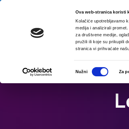
E-contact
Ova web-stranica koristi 
Kolačiće upotrebljavamo ka
medija i analizirali promet
za društvene medije, oglaš
pružili ili koje su prikupil
stranica vi prihvaćate naš
Odabir
Nužni
Za p
pristanka
L