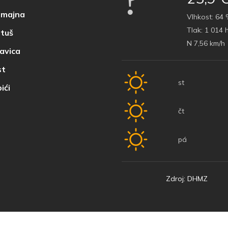
majna
Vlhkost:
64 
Tlak:
1 014 
tuš
N 7,56 km/h
avica
t
st
ići
čt
pá
Zdroj: DHMZ