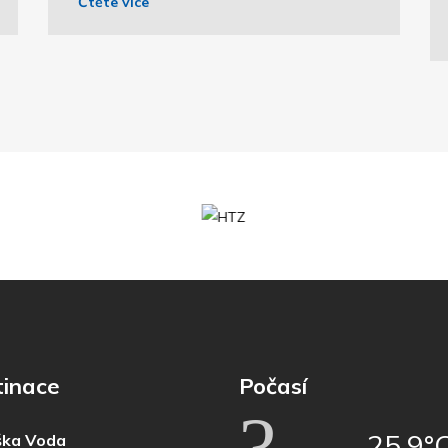
Čtěte více
tinace
Počasí
25,9°
ka Voda