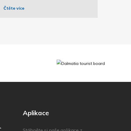
Čtěte více
Aplikace
C
Stáhněte si naše aplikace z