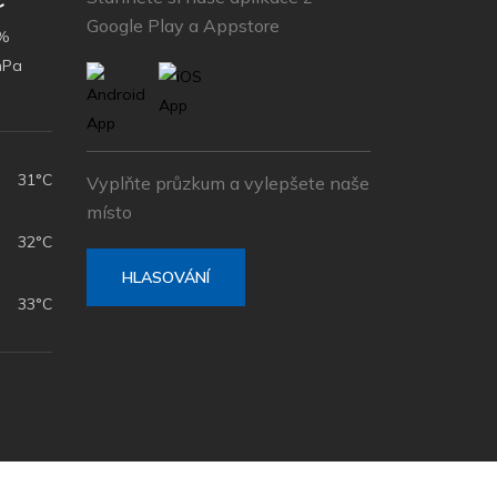
Google Play a Appstore
%
hPa
31°C
Vyplňte průzkum a vylepšete naše
místo
32°C
HLASOVÁNÍ
33°C