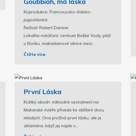
Goubbiah, má láska
Koprodukce: Francouzsko-italsko-
jugoslávská
Režisér Robert Darene
Lokalita natáčení: centrum Bašké Vody, pláž
u Boriku, makadamové silnice mezi...
Čtěte více
První Láska
Krátký obsah: náhodné seznámení na
Makarské riviéře přivede ke sblížení dvou
mladých. Ona prožívá první lásku, ale je
zklamána, když jej najde v...