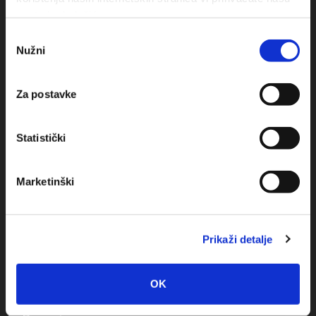
upotrebu kolačića.
Odabir
Nužni
pristanka
Obala sv. Nikole 31, Baška Voda
+385(0)21 620713
Za postavke
+385(0)21 678754
Statistički
info@baskavoda.hr
Marketinški
Prikaži detalje
Destination
OK
Baska Voda