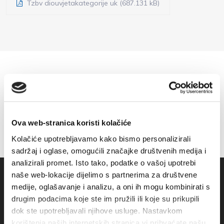
Tzbv diouvjetakategorije uk (687.131 kB)
Ova web-stranica koristi kolačiće
Kolačiće upotrebljavamo kako bismo personalizirali
sadržaj i oglase, omogućili značajke društvenih medija i
analizirali promet. Isto tako, podatke o vašoj upotrebi
naše web-lokacije dijelimo s partnerima za društvene
medije, oglašavanje i analizu, a oni ih mogu kombinirati s
drugim podacima koje ste im pružili ili koje su prikupili
dok ste upotrebljavali njihove usluge. Nastavkom
korištenja naših internetskih stranica vi prihvaćate našu