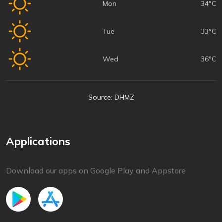
Mon
34°C
Tue
33°C
Wed
36°C
Source: DHMZ
Applications
Download our apps on Google Play and Appstore