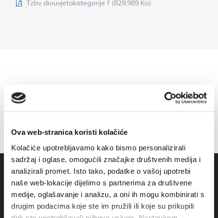
Tzbv diouvjetakategorije f (829,989 Ko)
Ova web-stranica koristi kolačiće
Kolačiće upotrebljavamo kako bismo personalizirali
sadržaj i oglase, omogućili značajke društvenih medija i
analizirali promet. Isto tako, podatke o vašoj upotrebi
naše web-lokacije dijelimo s partnerima za društvene
medije, oglašavanje i analizu, a oni ih mogu kombinirati s
drugim podacima koje ste im pružili ili koje su prikupili
dok ste upotrebljavali njihove usluge. Nastavkom