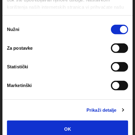
korištenja naših internetskih stranica vi prihvaćate našu
upotrebu kolačića.
Obala sv. Nikole 31, Baška Voda
Odabir
Nužni
pristanka
+385(0)21 620713
Za postavke
+385(0)21 678754
info@baskavoda.hr
Statistički
Marketinški
Destination
Prikaži detalje
Baska Voda
OK