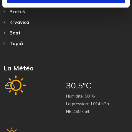
Promajna
Bratuš
Krvavica
Bast
Topići
La Météo
30,5°C
Humidité:
50 %
La pression:
1 014 hPa
NE 2,88 km/h