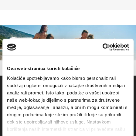
Ova web-stranica koristi kolačiće
Kolačiće upotrebljavamo kako bismo personalizirali
sadržaj i oglase, omogućili značajke društvenih medija i
analizirali promet. Isto tako, podatke o vašoj upotrebi
naše web-lokacije dijelimo s partnerima za društvene
medije, oglašavanje i analizu, a oni ih mogu kombinirati s
drugim podacima koje ste im pružili ili koje su prikupili
dok ste upotrebljavali njihove usluge. Nastavkom
korištenja naših internetskih stranica vi prihvaćate našu