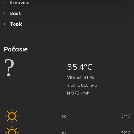
Krvavica
Bast
Topići
Počasie
35,4°C
Vlhkosť:
41 %
Tlak:
1 010 hPa
N 9,72 km/h
so
34°C
ne
32°C