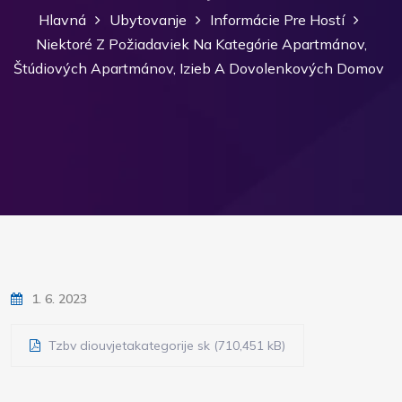
Hlavná
Ubytovanje
Informácie Pre Hostí
Niektoré Z Požiadaviek Na Kategórie Apartmánov,
Štúdiových Apartmánov, Izieb A Dovolenkových Domov
1. 6. 2023
Tzbv diouvjetakategorije sk (710,451 kB)