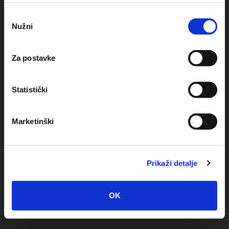
upotrebu kolačića.
Obala sv. Nikole 31, Baška Voda
Odabir
Nužni
+385(0)21 620713
pristanka
+385(0)21 678754
Za postavke
info@baskavoda.hr
Statistički
Marketinški
Destinácia
Prikaži detalje
Baška Voda
OK
Promajna
Bratuš