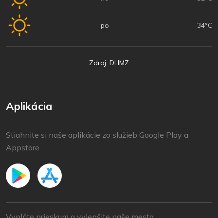
po
34°C
Zdroj: DHMZ
Aplikácia
Stiahnite si naše aplikácie zo služieb Google Play a
Appstore
Vyplňte prieskum a vylepšite naše mesto