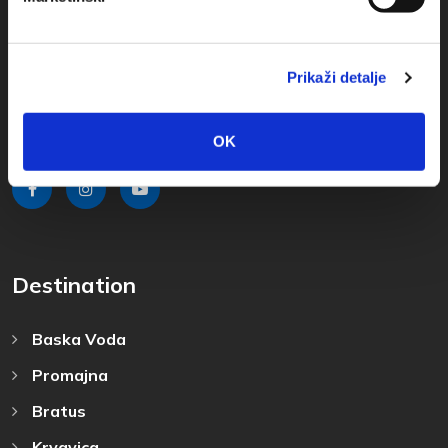
Obala sv. Nikole 31, Baška Voda
+385(0)21 620713
Prikaži detalje
+385(0)21 678754
info@baskavoda.hr
OK
Destination
Baska Voda
Promajna
Bratus
Krvavica