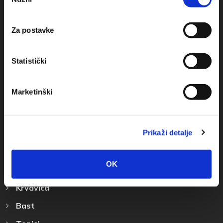
pristanka
+385(0)21 678754
info@baskavoda.hr
Za postavke
Statistički
Marketinški
Destination
Prikaži detalje
Baska Voda
Promajna
OK
Bratus
Krvavica
Bast