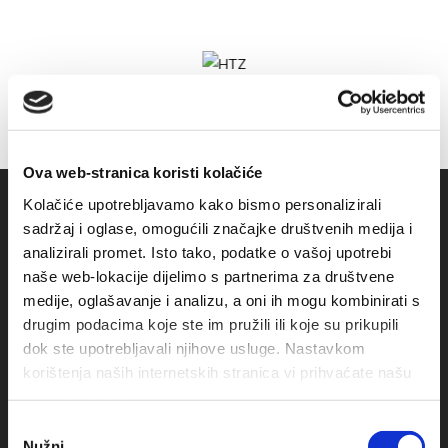
Ova web-stranica koristi kolačiće
Kolačiće upotrebljavamo kako bismo personalizirali
sadržaj i oglase, omogućili značajke društvenih medija i
analizirali promet. Isto tako, podatke o vašoj upotrebi
naše web-lokacije dijelimo s partnerima za društvene
medije, oglašavanje i analizu, a oni ih mogu kombinirati s
drugim podacima koje ste im pružili ili koje su prikupili
dok ste upotrebljavali njihove usluge. Nastavkom
korištenja naših internetskih stranica vi prihvaćate našu
Obala sv. Nikole 31, Baška Voda
upotrebu kolačića.
+385(0)21 620713
Odabir
Nužni