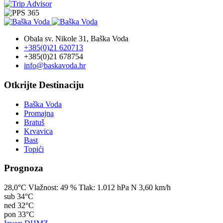
Obala sv. Nikole 31, Baška Voda
+385(0)21 620713
+385(0)21 678754
info@baskavoda.hr
Otkrijte Destinaciju
Baška Voda
Promajna
Bratuš
Krvavica
Bast
Topići
Prognoza
28,0°C
Vlažnost:
49 %
Tlak:
1.012 hPa
N 3,60 km/h
sub
34°C
ned
32°C
pon
33°C