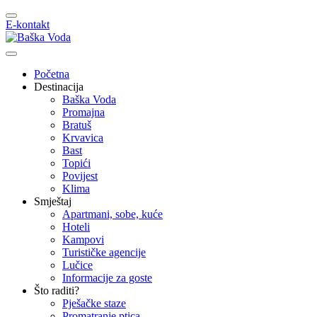
E-kontakt
Početna
Destinacija
Baška Voda
Promajna
Bratuš
Krvavica
Bast
Topići
Povijest
Klima
Smještaj
Apartmani, sobe, kuće
Hoteli
Kampovi
Turističke agencije
Lučice
Informacije za goste
Što raditi?
Pješačke staze
Promatranje ptica