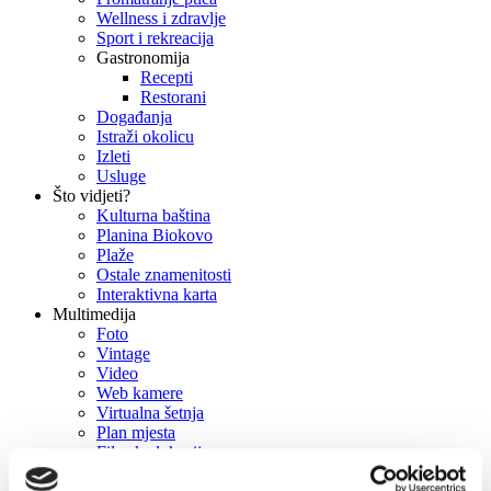
Wellness i zdravlje
Sport i rekreacija
Gastronomija
Recepti
Restorani
Događanja
Istraži okolicu
Izleti
Usluge
Što vidjeti?
Kulturna baština
Planina Biokovo
Plaže
Ostale znamenitosti
Interaktivna karta
Multimedija
Foto
Vintage
Video
Web kamere
Virtualna šetnja
Plan mjesta
Filmske lokacije
Press