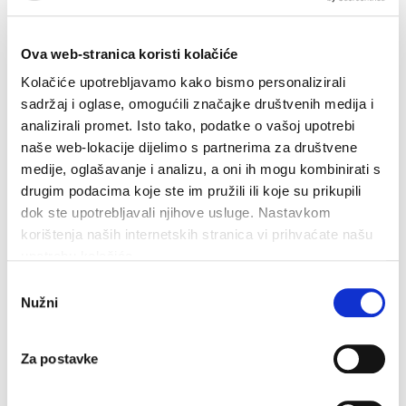
Brošure
Info
Kontakt
Kako do nas
Ova web-stranica koristi kolačiće
Turističke informacije
Anketa
Kolačiće upotrebljavamo kako bismo personalizirali
Pristup informacijama
sadržaj i oglase, omogućili značajke društvenih medija i
Kutak za članove TZ
analizirali promet. Isto tako, podatke o vašoj upotrebi
Obavijesti
Upute i priručnik za iznajmljivače
naše web-lokacije dijelimo s partnerima za društvene
Kućni red
medije, oglašavanje i analizu, a oni ih mogu kombinirati s
eVisitor
drugim podacima koje ste im pružili ili koje su prikupili
mVisitor
Turizam za sve
dok ste upotrebljavali njihove usluge. Nastavkom
Cookiepolicy
korištenja naših internetskih stranica vi prihvaćate našu
upotrebu kolačića.
Odabir
Nužni
pristanka
Za postavke