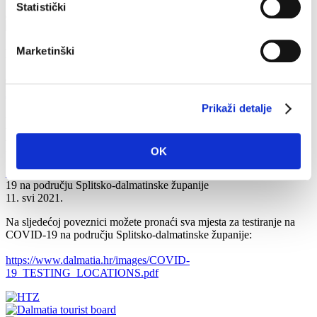
Statistički
Marketinški
Kontakti
Obala sv. Nikole 31, Baška Voda
+385(0)21 620713
info@baskavoda.hr
Prikaži detalje
Mjesta za testiranje na COVID-19 na
području Splitsko-dalmatinske županije
OK
Početna
Info
Turističke informacije
Mjesta za testiranje na COVID-
19 na području Splitsko-dalmatinske županije
11. svi 2021.
Na sljedećoj poveznici možete pronaći sva mjesta za testiranje na
COVID-19 na području Splitsko-dalmatinske županije:
https://www.dalmatia.hr/images/COVID-
19_TESTING_LOCATIONS.pdf