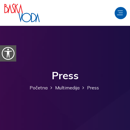
Preskoči na sadržaj
Prikaži postavke pristupačnosti
Press
Početna
Multimedija
Press