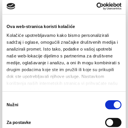
Pročitajte više
Ova web-stranica koristi kolačiće
Kolačiće upotrebljavamo kako bismo personalizirali
TipTravel Magazine - 2023.
sadržaj i oglase, omogućili značajke društvenih medija i
analizirali promet. Isto tako, podatke o vašoj upotrebi
Više na (link na naslovnicu, početak magazina):
naše web-lokacije dijelimo s partnerima za društvene
medije, oglašavanje i analizu, a oni ih mogu kombinirati s
HR:
drugim podacima koje ste im pružili ili koje su prikupili
https://issuu.com/tiptm/docs/tiptravelmagazine030hr/1?
dok ste upotrebljavali njihove usluge. Nastavkom
fr=sNjFmZDUxMTgzMjg
korištenja naših internetskih stranica vi prihvaćate našu
EN:...
upotrebu kolačića.
Odabir
Pročitajte više
Nužni
pristanka
Za postavke
1
2
3
4
5