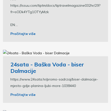
https://issuu.com/tiptm/docs/tiptravelmagazine032hr/29?
fr=sODk4YTg1OTYyMzk
EN:...
Pročitajte više
24sata - Baška Voda - biser
Dalmacije
https://www.24sata.hr/promo-sadrzaj/biser-dalmacije-
mjesto-gdje-planina-ljubi-more-1038440
Pročitajte više