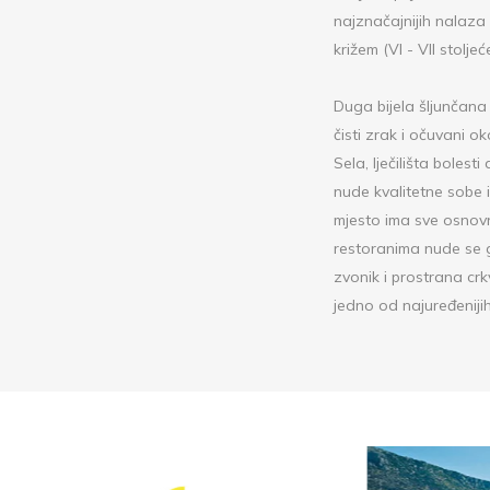
najznačajnijih nalaza
križem (VI - VII stolj
Duga bijela šljunčana
čisti zrak i očuvani o
Sela, lječilišta boles
nude kvalitetne sobe 
mjesto ima sve osnovne
restoranima nude se g
zvonik i prostrana cr
jedno od najuređenijih 