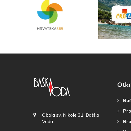
Otkr
Baš
Pro
Obala sv. Nikole 31, Baška
Bra
Voda