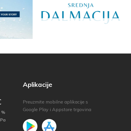
Aplikacije
C
Preuzmite mobilne aplikacije s
Google Play i Appstore trgovina
 %
hPa