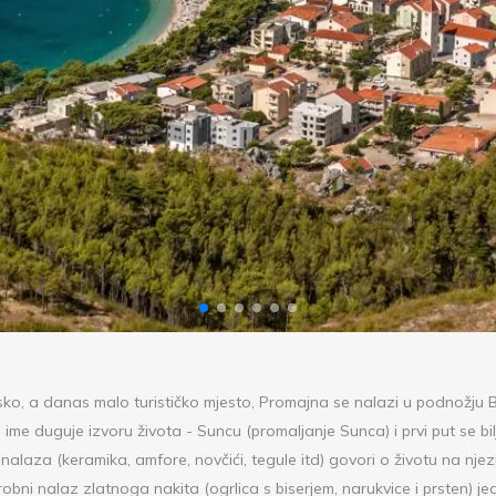
sko, a danas malo turističko mjesto, Promajna se nalazi u podnožju 
me duguje izvoru života - Suncu (promaljanje Sunca) i prvi put se bilj
h nalaza (keramika, amfore, novčići, tegule itd) govori o životu na njez
 Grobni nalaz zlatnoga nakita (ogrlica s biserjem, narukvice i prsten) j