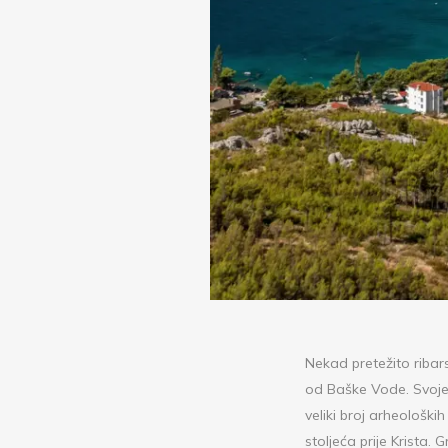
Nekad pretežito ribar
od Baške Vode. Svoje i
veliki broj arheološki
stoljeća prije Krista.