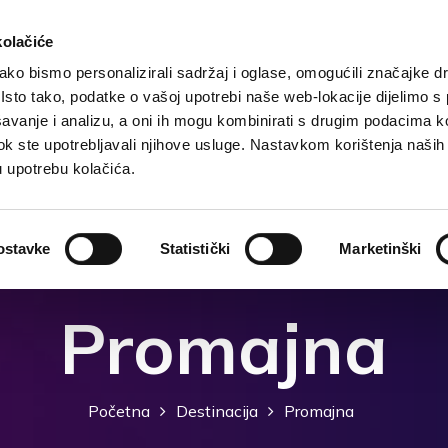
kolačiće
ko bismo personalizirali sadržaj i oglase, omogućili značajke d
. Isto tako, podatke o vašoj upotrebi naše web-lokacije dijelimo s
Početna
Destinacija
Smještaj
Što raditi?
Š
avanje i analizu, a oni ih mogu kombinirati s drugim podacima k
i dok ste upotrebljavali njihove usluge. Nastavkom korištenja naših
u upotrebu kolačića.
ostavke
Statistički
Marketinški
Promajna
Početna
Destinacija
Promajna