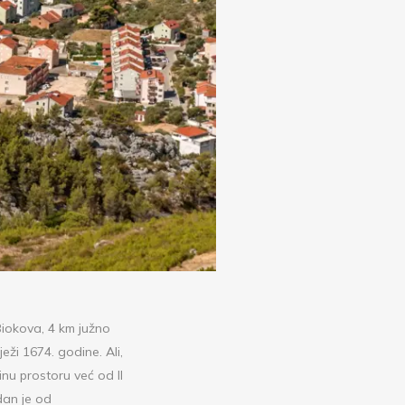
Biokova, 4 km južno
eži 1674. godine. Ali,
inu prostoru već od II
edan je od