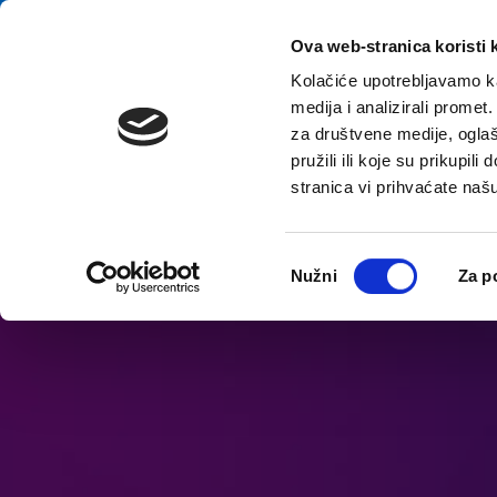
Preskoči na sadržaj
E-kontakt
Ova web-stranica koristi 
Kolačiće upotrebljavamo ka
medija i analizirali promet
za društvene medije, oglaš
pružili ili koje su prikupil
stranica vi prihvaćate naš
Prikaži postavke pristupačnosti
Odabir
Nužni
Za p
pristanka