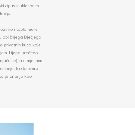
ki cipus s uklesanim
ručju.
ozirno i toplo more,
ju obližnjega Dječjega
vo privatnih kuća koje
ajem. Lijepo uređeno
njačnice), a u mjesnim
tem mjesta dominira
ko priznanja kao