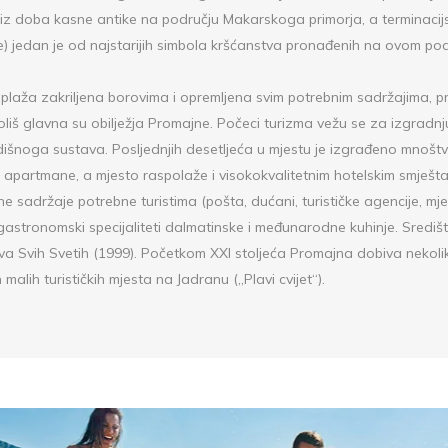
 iz doba kasne antike na području Makarskoga primorja, a terminacijs
eće) jedan je od najstarijih simbola kršćanstva pronađenih na ovom pod
 plaža zakriljena borovima i opremljena svim potrebnim sadržajima, pr
koliš glavna su obilježja Promajne. Počeci turizma vežu se za izgradn
ti dišnoga sustava. Posljednjih desetljeća u mjestu je izgrađeno mnošt
i apartmane, a mjesto raspolaže i visokokvalitetnim hotelskim smješt
 sadržaje potrebne turistima (pošta, dućani, turističke agencije, mje
astronomski specijaliteti dalmatinske i međunarodne kuhinje. Središ
kva Svih Svetih (1999). Početkom XXI stoljeća Promajna dobiva nekoli
malih turističkih mjesta na Jadranu („Plavi cvijet“).