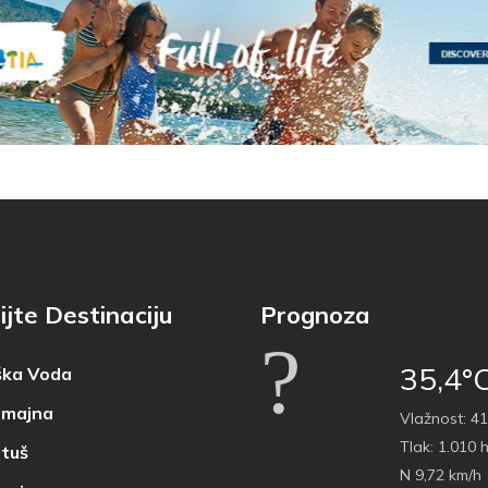
ijte Destinaciju
Prognoza
35,4°
ka Voda
majna
Vlažnost:
41
Tlak:
1.010 
tuš
N 9,72 km/h