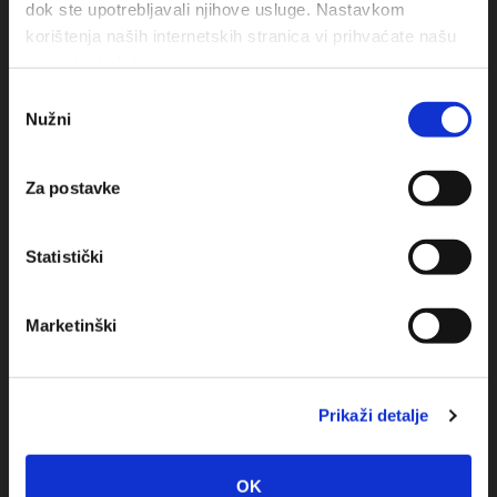
dok ste upotrebljavali njihove usluge. Nastavkom
korištenja naših internetskih stranica vi prihvaćate našu
upotrebu kolačića.
Odabir
Nužni
pristanka
Obala sv. Nikole 31, Baška Voda
Za postavke
+385(0)21 620713
+385(0)21 678754
Statistički
info@baskavoda.hr
Marketinški
Prikaži detalje
Destinazione
OK