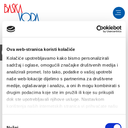
Salta al contenuto
Ova web-stranica koristi kolačiće
Apri le opzioni di accessibilità
Kolačiće upotrebljavamo kako bismo personalizirali
sadržaj i oglase, omogućili značajke društvenih medija i
analizirali promet. Isto tako, podatke o vašoj upotrebi
naše web-lokacije dijelimo s partnerima za društvene
medije, oglašavanje i analizu, a oni ih mogu kombinirati s
drugim podacima koje ste im pružili ili koje su prikupili
dok ste upotrebljavali njihove usluge. Nastavkom
korištenja naših internetskih stranica vi prihvaćate našu
upotrebu kolačića.
Odabir
Nužni