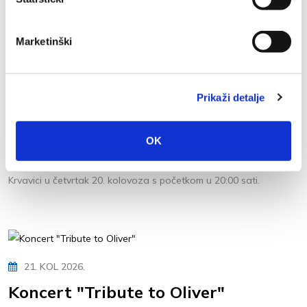
Promajni s početkom u 19:30 sati. Uživajte u okusima i mirisima
Dalmacije uz zvuke...
Marketinški
Prikaži detalje
20. KOL 2026.
Koncert u Krvavici
OK
Klapa Berulia održat će svoj koncert u starom selu Beroši u
Krvavici u četvrtak 20. kolovoza s početkom u 20:00 sati.
21. KOL 2026.
Koncert "Tribute to Oliver"