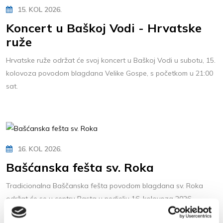
15. KOL 2026.
Koncert u Baškoj Vodi - Hrvatske
ruže
Hrvatske ruže održat će svoj koncert u Baškoj Vodi u subotu, 15.
kolovoza povodom blagdana Velike Gospe, s početkom u 21:00
sat.
16. KOL 2026.
Bašćanska fešta sv. Roka
Tradicionalna Baščanska fešta povodom blagdana sv. Roka
održat će se u centru Basta u nedjelju 16. kolovoza 2026.
godine uz glazbu uživo Specijalci...