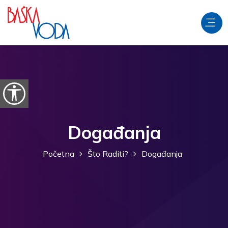
Preskoči na sadržaj
Prikaži postavke pristupačnosti
Događanja
Početna
Što Raditi?
Događanja