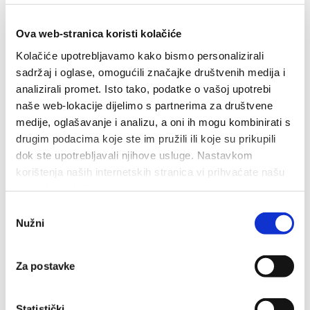
Ova web-stranica koristi kolačiće
Kolačiće upotrebljavamo kako bismo personalizirali
17. KOL 2026.
sadržaj i oglase, omogućili značajke društvenih medija i
analizirali promet. Isto tako, podatke o vašoj upotrebi
Koncert u Baškoj Vodi - klapa
naše web-lokacije dijelimo s partnerima za društvene
Srdela
medije, oglašavanje i analizu, a oni ih mogu kombinirati s
drugim podacima koje ste im pružili ili koje su prikupili
Klapa Srdela održat će svoj koncert u ponedjeljak, 17. kolovoza
dok ste upotrebljavali njihove usluge. Nastavkom
2026. s početkom u 21:00 sat.
korištenja naših internetskih stranica vi prihvaćate našu
upotrebu kolačića.
Odabir
Nužni
pristanka
19. KOL 2026.
Za postavke
Promajanska večer
Promajanska večer održat će se u srijedu, 19. kolovoza na rivi u
Statistički