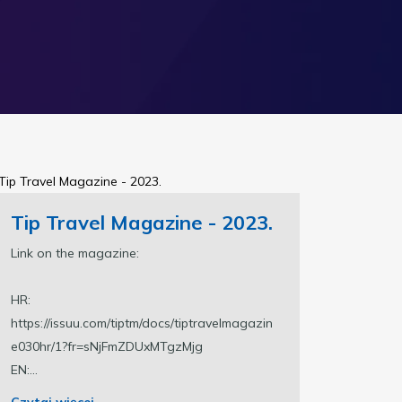
Tip Travel Magazine - 2023.
Link on the magazine:
HR:
https://issuu.com/tiptm/docs/tiptravelmagazin
e030hr/1?fr=sNjFmZDUxMTgzMjg
EN:...
Czytaj więcej