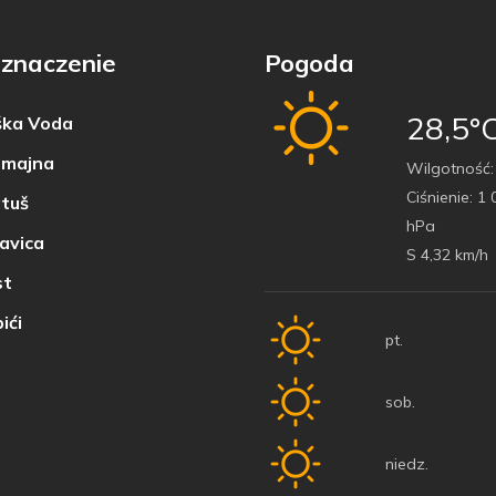
znaczenie
Pogoda
28,5°
ka Voda
majna
Wilgotność:
Ciśnienie:
1 
tuš
hPa
avica
S 4,32 km/h
t
ići
pt.
sob.
niedz.