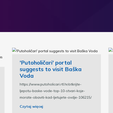
'Putoholičari' portal
suggests to visit Baška
Voda
https://www.putoholicari.rtl.hr/otkrijte-
ljepotu-baske-vode-top-10-stvari-koje-
morate-obaviti-kad-ljetujete-ovdje-106215/
Czytaj więcej