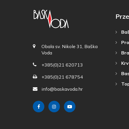
Prze
Baš
Pro
Obala sv. Nikole 31, Baška
Bra
Voda
Krv
+385(0)21 620713
Bas
+385(0)21 678754
Top
info@baskavoda.hr