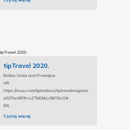
tipTravel 2020.
Baška Voda and Promajna
HR:
https://issuu.com/tiptm/docs/tiptravelmagazin
e027hr/48?fr=sZTM2Mzc0NTAzOA
EN:...
Czytaj więcej