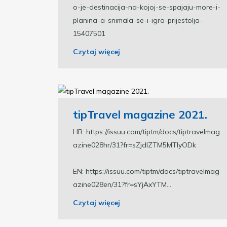
o-je-destinacija-na-kojoj-se-spajaju-more-i-
planina-a-snimala-se-i-igra-prijestolja-
15407501
Czytaj więcej
tipTravel magazine 2021.
HR: https://issuu.com/tiptm/docs/tiptravelmag
azine028hr/31?fr=sZjdlZTM5MTIyODk
EN: https://issuu.com/tiptm/docs/tiptravelmag
azine028en/31?fr=sYjAxYTM...
Czytaj więcej