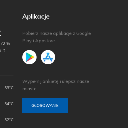
Aplikacje
C
Pobierz nasze aplikacje z Google
Play i Appstore
72 %
012
Wypełnij ankietę i ulepsz nasze
33°C
miasto
34°C
GŁOSOWANIE
32°C