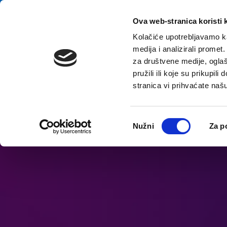
Przejdź do treści
E-contact
Ova web-stranica koristi 
Kolačiće upotrebljavamo ka
medija i analizirali promet
za društvene medije, oglaš
pružili ili koje su prikupil
stranica vi prihvaćate naš
Otwórz opcje ułatwień dostępu
Odabir
Nužni
Za p
pristanka