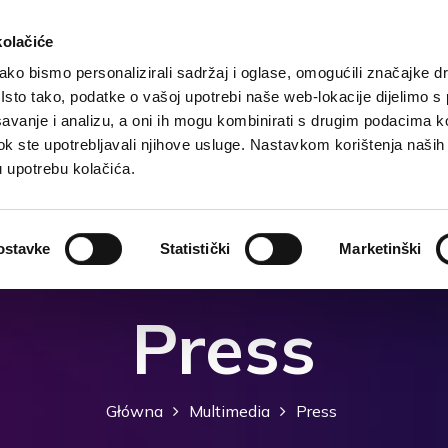
kolačiće
ko bismo personalizirali sadržaj i oglase, omogućili značajke d
. Isto tako, podatke o vašoj upotrebi naše web-lokacije dijelimo s
Główna
Cel
Zakwaterowanie
Co robić?
Co
avanje i analizu, a oni ih mogu kombinirati s drugim podacima k
i dok ste upotrebljavali njihove usluge. Nastavkom korištenja naših
u upotrebu kolačića.
ostavke
Statistički
Marketinški
Press
Główna
Multimedia
Press