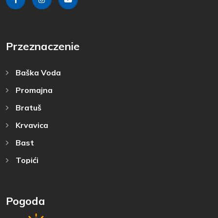
Przeznaczenie
Baška Voda
Promajna
Bratuš
Krvavica
Bast
Topići
Pogoda