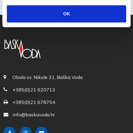
OK
Obala sv. Nikole 31, Baška Voda
+385(0)21 620713
+385(0)21 678754
info@baskavoda.hr