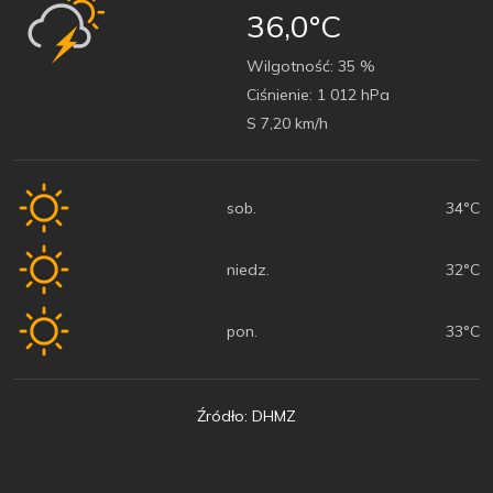
36,0°C
Wilgotność:
35 %
Ciśnienie:
1 012 hPa
S 7,20 km/h
sob.
34°C
niedz.
32°C
pon.
33°C
Źródło: DHMZ