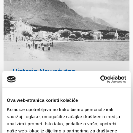
Historia Nowożytna
Pod koniec XVII wieku, wraz ze zniknięciem zagrożenia
ze strony piratów, i po wygnaniu Turków (1684),
mieszkańcy wracają na wybrzeże i powoli wznoszą...
Ova web-stranica koristi kolačiće
Czytaj więcej
Kolačiće upotrebljavamo kako bismo personalizirali
sadržaj i oglase, omogućili značajke društvenih medija i
analizirali promet. Isto tako, podatke o vašoj upotrebi
naše web-lokacije dijelimo s partnerima za društvene