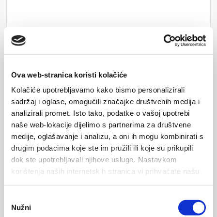
Your data will be sent to accommodation owner and stored on
Ova web-stranica koristi kolačiće
the email server.
Kolačiće upotrebljavamo kako bismo personalizirali
sadržaj i oglase, omogućili značajke društvenih medija i
analizirali promet. Isto tako, podatke o vašoj upotrebi
SEND
naše web-lokacije dijelimo s partnerima za društvene
medije, oglašavanje i analizu, a oni ih mogu kombinirati s
drugim podacima koje ste im pružili ili koje su prikupili
Keyboard shortcuts
Image may be subject to copyright
Terms
dok ste upotrebljavali njihove usluge. Nastavkom
Map
Satellite
korištenja naših internetskih stranica vi prihvaćate našu
upotrebu kolačića.
Odabir
Nužni
pristanka