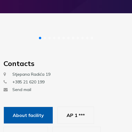
Contacts
Stjepana Radića 19
+385 21 620 199
Send mail
About facility
AP 1 ***