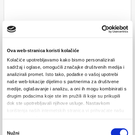
Ваши данные будут отправлены владельцу жилья и
Ova web-stranica koristi kolačiće
сохранены на почтовом сервере.
Kolačiće upotrebljavamo kako bismo personalizirali
sadržaj i oglase, omogućili značajke društvenih medija i
ОТПРАВИТЬ
analizirali promet. Isto tako, podatke o vašoj upotrebi
naše web-lokacije dijelimo s partnerima za društvene
medije, oglašavanje i analizu, a oni ih mogu kombinirati s
drugim podacima koje ste im pružili ili koje su prikupili
dok ste upotrebljavali njihove usluge. Nastavkom
korištenja naših internetskih stranica vi prihvaćate našu
upotrebu kolačića.
Odabir
Nužni
pristanka