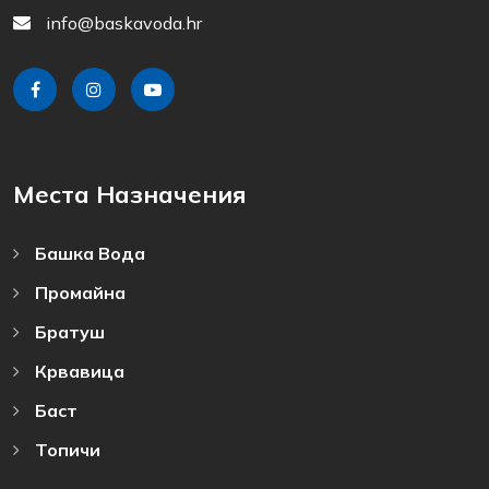
info@baskavoda.hr
Места Назначения
Башка Bода
Промайна
Братуш
Крвавица
Баст
Топичи