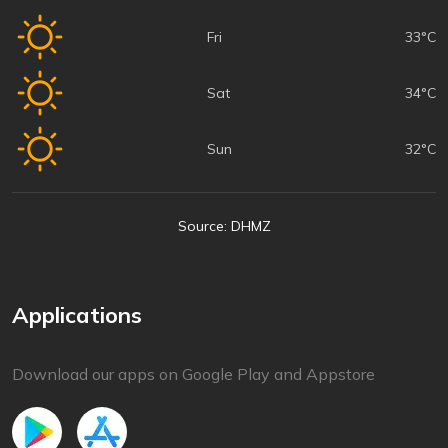
Fri
33°C
Sat
34°C
Sun
32°C
Source: DHMZ
Applications
Download our apps on Google Play and Appstore