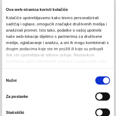
SEND
Ova web-stranica koristi kolačiće
Kolačiće upotrebljavamo kako bismo personalizirali
sadržaj i oglase, omogućili značajke društvenih medija i
analizirali promet. Isto tako, podatke o vašoj upotrebi
naše web-lokacije dijelimo s partnerima za društvene
medije, oglašavanje i analizu, a oni ih mogu kombinirati s
drugim podacima koje ste im pružili ili koje su prikupili
dok ste upotrebljavali njihove usluge. Nastavkom
korištenja naših internetskih stranica vi prihvaćate našu
upotrebu kolačića.
Odabir
Nužni
pristanka
Za postavke
Statistički