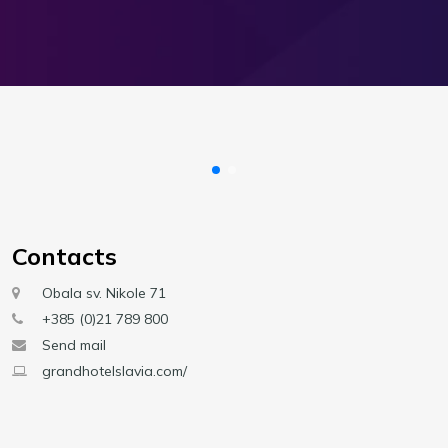
Contacts
Obala sv. Nikole 71
+385 (0)21 789 800
Send mail
grandhotelslavia.com/