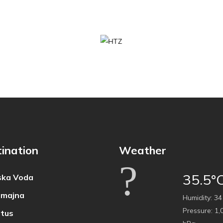
ination
Weather
35.5°
ka Voda
majna
Humidity:
34
Pressure:
1,
tus