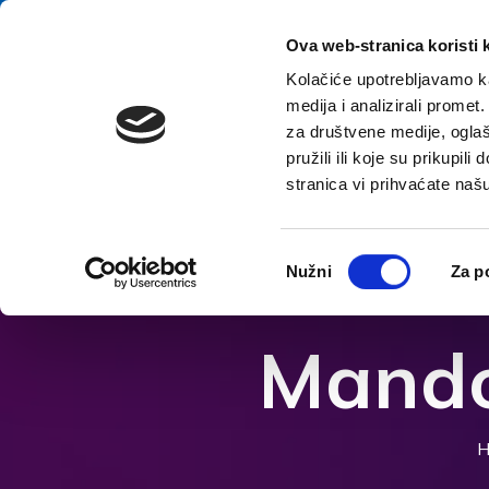
Skip to content
E-contact
Ova web-stranica koristi 
Kolačiće upotrebljavamo ka
medija i analizirali promet
Home
za društvene medije, oglaš
pružili ili koje su prikupil
stranica vi prihvaćate naš
Open accessibility options
Odabir
Nužni
Za p
pristanka
Mandol
H