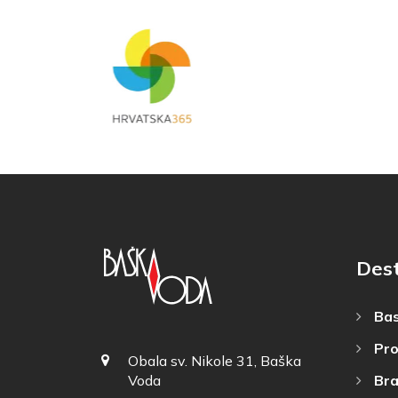
Dest
Bas
Pro
Obala sv. Nikole 31, Baška
Bra
Voda