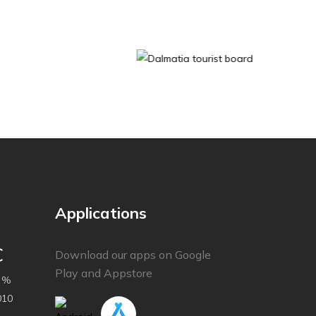
Applications
C
Download our apps on Google
Play and Appstore
 %
010