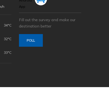
m/h
Fill out the survey and make our
34°C
destination better
32°C
POLL
33°C