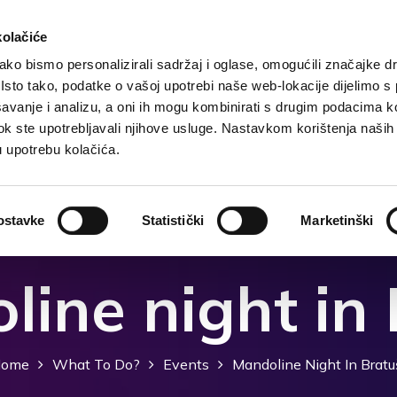
kolačiće
ko bismo personalizirali sadržaj i oglase, omogućili značajke d
. Isto tako, podatke o vašoj upotrebi naše web-lokacije dijelimo s
Destination
Accommodation
What to do?
Wh
avanje i analizu, a oni ih mogu kombinirati s drugim podacima k
i dok ste upotrebljavali njihove usluge. Nastavkom korištenja naših
u upotrebu kolačića.
ostavke
Statistički
Marketinški
ine night in
ome
What To Do?
Events
Mandoline Night In Bratu