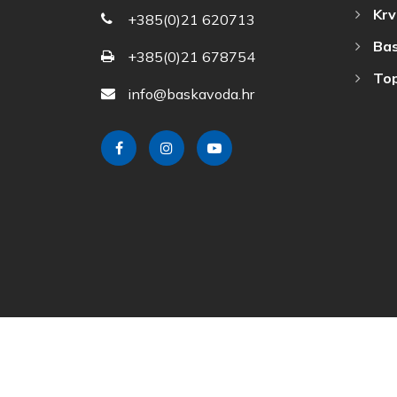
Krv
+385(0)21 620713
Bas
+385(0)21 678754
Top
info@baskavoda.hr