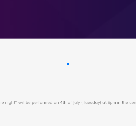
e night" will be performed on 4th of July (Tuesday) at 9pm in the cen