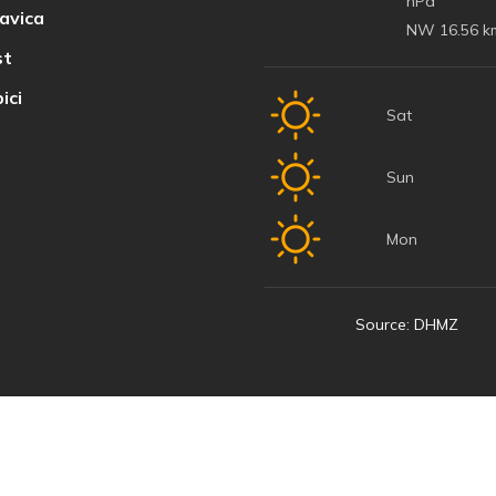
hPa
avica
NW 16.56 k
t
ici
Sat
Sun
Mon
Source: DHMZ
© 2022 Baška Voda | Developed by
Nove vibracije