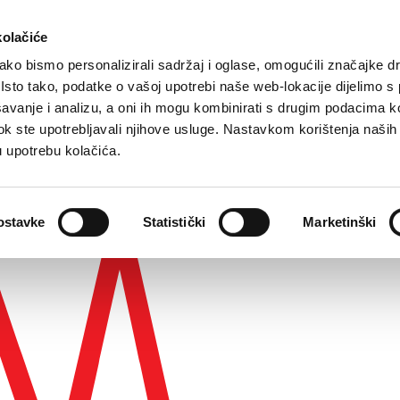
kolačiće
ko bismo personalizirali sadržaj i oglase, omogućili značajke d
. Isto tako, podatke o vašoj upotrebi naše web-lokacije dijelimo s
avanje i analizu, a oni ih mogu kombinirati s drugim podacima k
Podcrtaj linkove
Čitljivi Font
Resetiraj
i dok ste upotrebljavali njihove usluge. Nastavkom korištenja naših
u upotrebu kolačića.
ostavke
Statistički
Marketinški