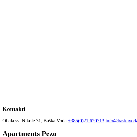
Kontakti
Obala sv. Nikole 31, Baška Voda
+385(0)21 620713
info@baskavoda
Apartments Pezo