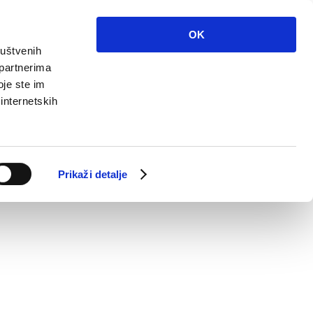
OK
ruštvenih
 partnerima
oje ste im
 internetskih
Prikaži detalje