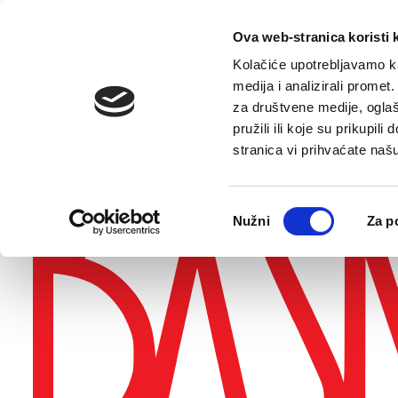
Preskoči na sadržaj
Prikaži postavke pristupačnosti
Ova web-stranica koristi 
Kolačiće upotrebljavamo ka
Pristupačnost
medija i analizirali promet
za društvene medije, oglaš
Povećaj font
Smanji font
Sivi tonovi
Jaki kontrast
Bijela pozadina
pružili ili koje su prikupil
E-kontakt
stranica vi prihvaćate naš
Odabir
Nužni
Za p
pristanka