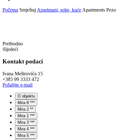
Početna
Smještaj
Apartmani, sobe, kuće
Apartments Pezo
Prethodno
Sljedeći
Kontakt podaci
Ivana Meštrovića 15
+385 99 3333 472
Pošaljite e-mail
O objektu
Mira 8 ***
Mira 2 **
Mira 1 ***
Mira 3 ***
Mira 4 ***
Mira 5 ***