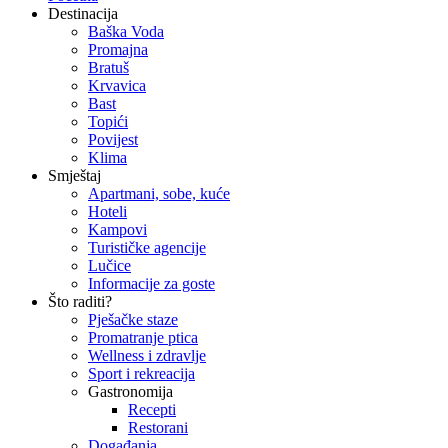
Destinacija
Baška Voda
Promajna
Bratuš
Krvavica
Bast
Topići
Povijest
Klima
Smještaj
Apartmani, sobe, kuće
Hoteli
Kampovi
Turističke agencije
Lučice
Informacije za goste
Što raditi?
Pješačke staze
Promatranje ptica
Wellness i zdravlje
Sport i rekreacija
Gastronomija
Recepti
Restorani
Događanja