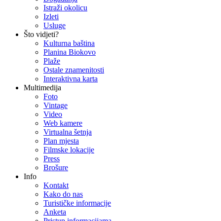
Istraži okolicu
Izleti
Usluge
Što vidjeti?
Kulturna baština
Planina Biokovo
Plaže
Ostale znamenitosti
Interaktivna karta
Multimedija
Foto
Vintage
Video
Web kamere
Virtualna šetnja
Plan mjesta
Filmske lokacije
Press
Brošure
Info
Kontakt
Kako do nas
Turističke informacije
Anketa
Pristup informacijama