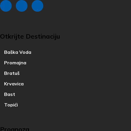
Otkrijte Destinaciju
Baška Voda
Promajna
Bratuš
Krvavica
Bast
Topići
Prognoza