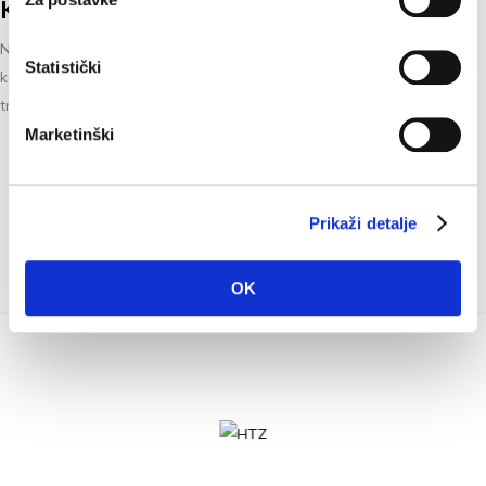
Koncert STARDUST - Big Band, Oslo
Norveška skupina glazbenika STArdust, Big Band održat će svoj
Statistički
koncert 18. rujna 2022. godine (nedjelja) s početkom u 19.30 sati na
trgu u Baškoj...
Marketinški
Prikaži detalje
OK