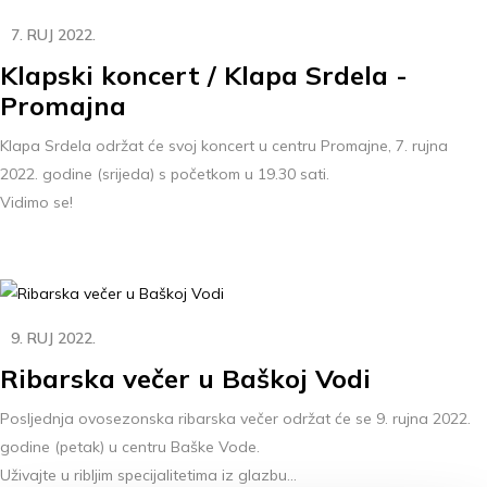
7. RUJ 2022.
Klapski koncert / Klapa Srdela -
Promajna
Klapa Srdela održat će svoj koncert u centru Promajne, 7. rujna
2022. godine (srijeda) s početkom u 19.30 sati.
Vidimo se!
9. RUJ 2022.
Ribarska večer u Baškoj Vodi
Posljednja ovosezonska ribarska večer održat će se 9. rujna 2022.
godine (petak) u centru Baške Vode.
Uživajte u ribljim specijalitetima iz glazbu...