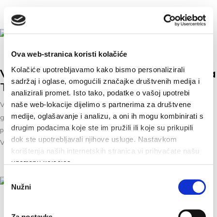
Ova web-stranica koristi kolačiće
16. RUJ 2022.
Kolačiće upotrebljavamo kako bismo personalizirali
Vokalna skupina folklornog ansambla
sadržaj i oglase, omogućili značajke društvenih medija i
Tempet
analizirali promet. Isto tako, podatke o vašoj upotrebi
naše web-lokacije dijelimo s partnerima za društvene
Vokalna skupina folklornog ansambla Tempet nastupit će na
medije, oglašavanje i analizu, a oni ih mogu kombinirati s
glavnom trgu u Baškoj Vodi, 16. rujna 2022. godine (petak) s
drugim podacima koje ste im pružili ili koje su prikupili
početkom u 19.30 sati.
dok ste upotrebljavali njihove usluge. Nastavkom
Vidimo...
korištenja naših internetskih stranica vi prihvaćate našu
upotrebu kolačića.
Odabir
Nužni
pristanka
18. RUJ 2022.
Za postavke