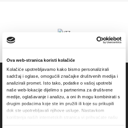
Ova web-stranica koristi kolačiće
Kolačiće upotrebljavamo kako bismo personalizirali
sadržaj i oglase, omogućili značajke društvenih medija i
analizirali promet. Isto tako, podatke o vašoj upotrebi
naše web-lokacije dijelimo s partnerima za društvene
medije, oglašavanje i analizu, a oni ih mogu kombinirati s
drugim podacima koje ste im pružili ili koje su prikupili
dok ste upotrebljavali njihove usluge. Nastavkom
korištenja naših internetskih stranica vi prihvaćate našu
Obala sv. Nikole 31, Baška Voda
upotrebu kolačića.