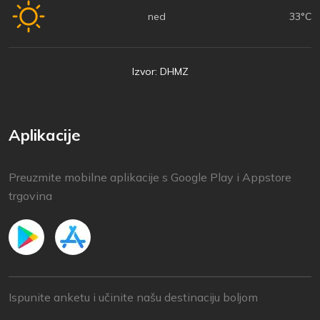
ned
33°C
Izvor: DHMZ
Aplikacije
Preuzmite mobilne aplikacije s Google Play i Appstore
trgovina
Ispunite anketu i učinite našu destinaciju boljom