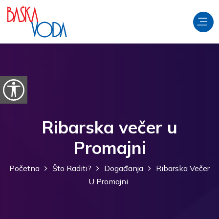
Preskoči na sadržaj
Prikaži postavke pristupačnosti
Ribarska večer u
Promajni
Početna
Što Raditi?
Događanja
Ribarska Večer
U Promajni