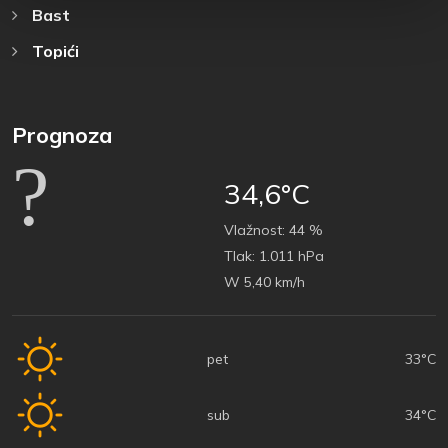
Bast
Topići
Prognoza
34,6°C
Vlažnost:
44 %
Tlak:
1.011 hPa
W 5,40 km/h
pet
33°C
sub
34°C