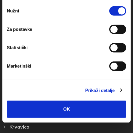
Odabir
+385(0)21 620713
Nužni
pristanka
+385(0)21 678754
Za postavke
info@baskavoda.hr
Statistički
Marketinški
Otkrijte Destinaciju
Prikaži detalje
Baška Voda
Promajna
OK
Bratuš
Krvavica