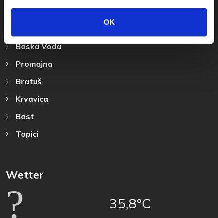
Reiseziel
OK
Baska Voda
Promajna
Bratuš
Krvavica
Bast
Topici
Wetter
35,8°C