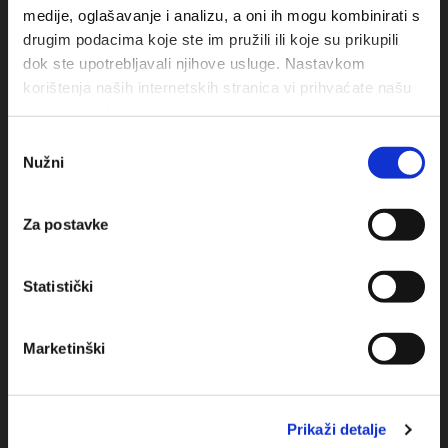
medije, oglašavanje i analizu, a oni ih mogu kombinirati s
drugim podacima koje ste im pružili ili koje su prikupili
dok ste upotrebljavali njihove usluge. Nastavkom
korištenja naših internetskih stranica vi prihvaćate našu
upotrebu kolačića.
Odabir
Nužni
pristanka
Obala sv. Nikole 31, Baška Voda
Za postavke
+385(0)21 620713
Statistički
+385(0)21 678754
info@baskavoda.hr
Marketinški
Prikaži detalje