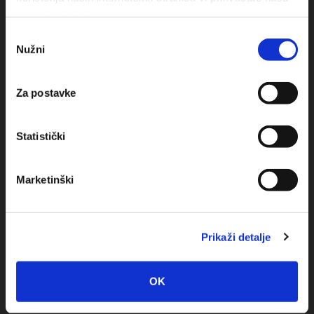
upotrebu kolačića.
Obala sv. Nikole 31, Baška Voda
Odabir
Nužni
pristanka
+385(0)21 620713
Za postavke
+385(0)21 678754
info@baskavoda.hr
Statistički
Marketinški
Otkrijte Destinaciju
Prikaži detalje
Baška Voda
OK
Promajna