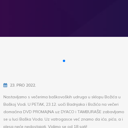
23. PRO 2022.
Nastavljamo s večerima baškovoških udruga u sklopu Božića u
Baškoj Vodi. U PETAK, 23.12. uoči Badnjaka i Božića na večeri
domaćina DVD PROMAJNA uz DYACO i TAMBURAŠE zabavljamo
se u luci Baška Voda. Uz vatrogasce već znamo da ića, pića, a i
plesa neće nedostajati. Vidimo se od 18 sati!