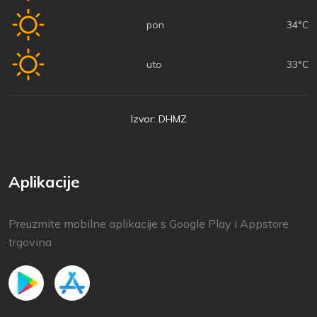
pon
34°C
uto
33°C
Izvor: DHMZ
Aplikacije
Preuzmite mobilne aplikacije s Google Play i Appstore
trgovina