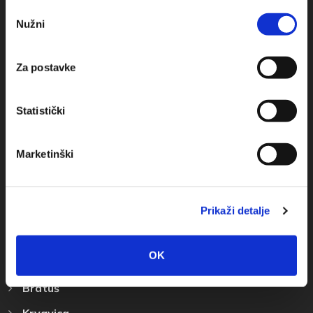
Obala sv. Nikole 31, Baška Voda
Odabir
Nužni
pristanka
+385(0)21 620713
+385(0)21 678754
Za postavke
info@baskavoda.hr
Statistički
Marketinški
Destinace
Prikaži detalje
Baška Voda
OK
Promajna
Bratuš
Krvavica