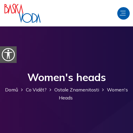
Přeskočit na obsah
Otevřít možnosti usnadnění
Women's heads
Domů
Co Vidět?
Ostale Znamenitosti
Women's
Heads