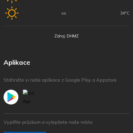
so
34°C
Zdroj: DHMZ
Aplikace
Stáhněte si naše aplikace z Google Play a Appstore
Vyplňte průzkum a vylepšete naše místo