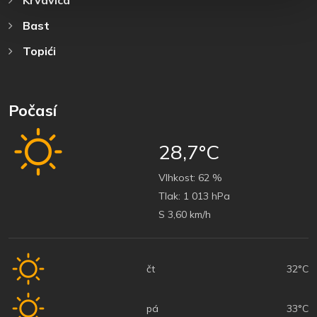
Bast
Topići
Počasí
28,7°C
Vlhkost:
62 %
Tlak:
1 013 hPa
S 3,60 km/h
čt
32°C
pá
33°C