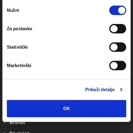
Obala sv. Nikole 31, Baška Voda
Odabir
Nužni
pristanka
+385(0)21 620713
+385(0)21 678754
Za postavke
info@baskavoda.hr
Statistički
Marketinški
Destinacija
Prikaži detalje
Baška Voda
OK
Promajna
Bratuš
Krvavica