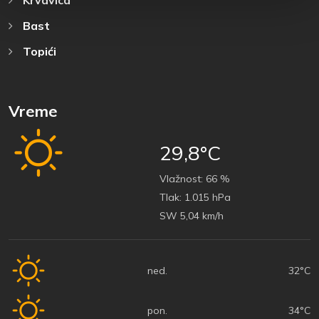
Bast
Topići
Vreme
29,8°C
Vlažnost:
66 %
Tlak:
1.015 hPa
SW 5,04 km/h
ned.
32°C
pon.
34°C