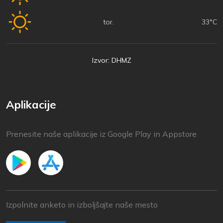
tor.
33°C
Izvor: DHMZ
Aplikacije
Prenesite naše aplikacije iz Google Play in Appstore
Izpolnite anketo in izboljšajte naše mesto