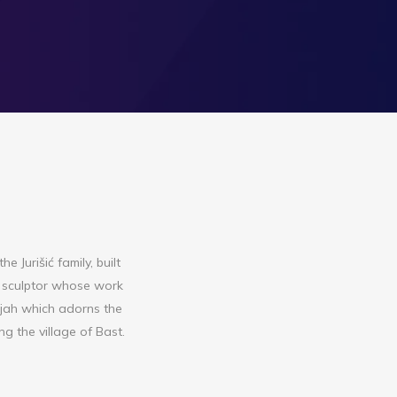
Jurišić family, built
is sculptor whose work
lijah which adorns the
g the village of Bast.