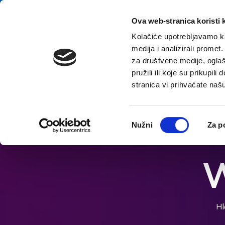
Preskočiť na obsah
E-contact
Ova web-stranica koristi 
Kolačiće upotrebljavamo ka
medija i analizirali promet
za društvene medije, oglaš
pružili ili koje su prikupil
stranica vi prihvaćate naš
Otvorte možnosti dostupnosti
Odabir
Nužni
Za p
pristanka
W
Hl