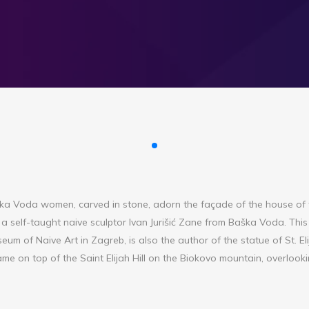
a Voda women, carved in stone, adorn the façade of the house of the 
s a self-taught naive sculptor Ivan Jurišić Zane from Baška Voda. Th
seum of Naive Art in Zagreb, is also the author of the statue of St. E
e on top of the Saint Elijah Hill on the Biokovo mountain, overlookin