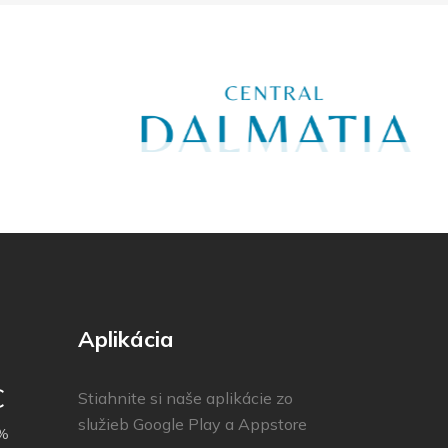
Aplikácia
C
Stiahnite si naše aplikácie zo
služieb Google Play a Appstore
%