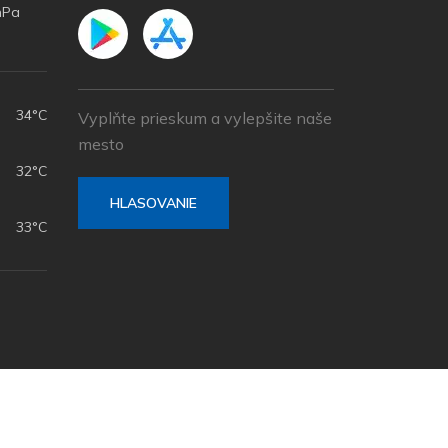
hPa
h
34°C
Vyplňte prieskum a vylepšite naše
mesto
32°C
HLASOVANIE
33°C