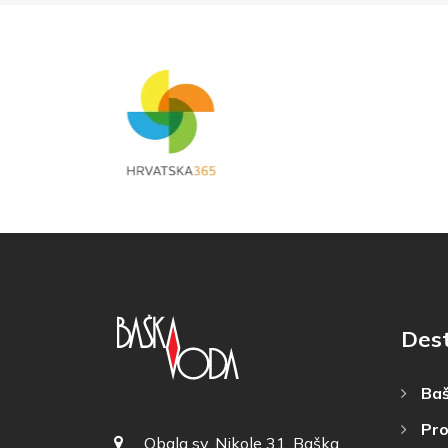
Dest
Baš
Pro
Obala sv. Nikole 31, Baška