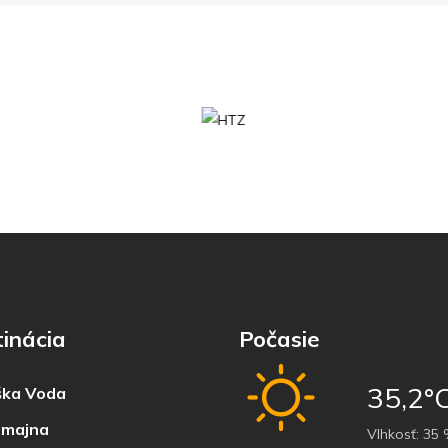
inácia
Počasie
35,2°
ka Voda
majna
Vlhkosť:
35 