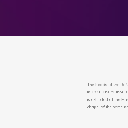
The heads of the Bašk
in 1921. The author i
is exhibited at the Mu
chapel of the same nam