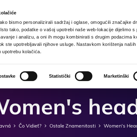
kolačiće
ko bismo personalizirali sadržaj i oglase, omogućili značajke d
. Isto tako, podatke o vašoj upotrebi naše web-lokacije dijelimo s
Hlavná
Destinácia
Ubytovanje
Čo robiť?
avanje i analizu, a oni ih mogu kombinirati s drugim podacima k
i dok ste upotrebljavali njihove usluge. Nastavkom korištenja naših
u upotrebu kolačića.
ostavke
Statistički
Marketinški
omen's hea
avná
Čo Vidieť?
Ostale Znamenitosti
Women's Hea