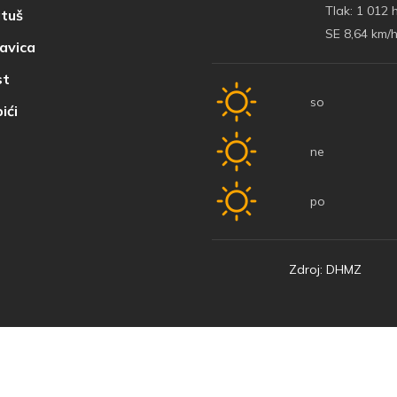
Tlak:
1 012 
tuš
SE 8,64 km/
avica
t
so
ići
ne
po
Zdroj: DHMZ
© 2022 Baška Voda | Vyvinutý
Nove vibracije