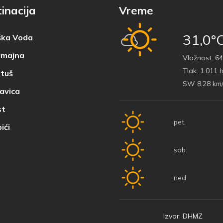
inacija
Vreme
31,0°
ka Voda
majna
Vlažnost:
64
Tlak:
1.011 
tuš
SW 8,28 km
avica
t
pet.
ići
sob.
ned.
Izvor: DHMZ