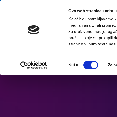
Preskoči na vsebino
E-contact
Ova web-stranica koristi 
Kolačiće upotrebljavamo ka
medija i analizirali promet
za društvene medije, oglaš
pružili ili koje su prikupil
stranica vi prihvaćate naš
Odpri možnosti dostopnosti
Odabir
Nužni
Za p
pristanka