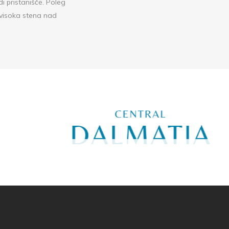
di pristanišče. Poleg
 visoka stena nad