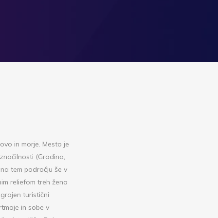
ovo in morje. Mesto je
 značilnosti (Gradina,
u na tem področju še v
nim reliefom treh žena
grajen turistični
rtmaje in sobe v