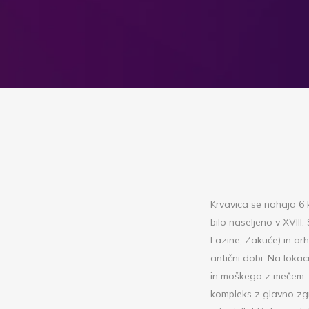
Krvavica se nahaja 6 
bilo naseljeno v XVIII
Lazine, Zakuće) in ar
antični dobi. Na loka
in moškega z mečem. Za
kompleks z glavno zgr