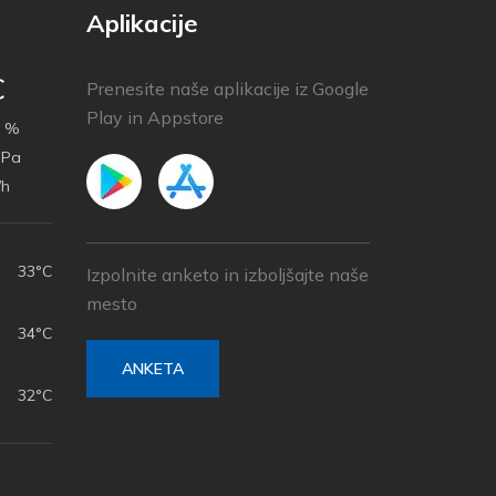
Aplikacije
C
Prenesite naše aplikacije iz Google
Play in Appstore
 %
hPa
/h
33°C
Izpolnite anketo in izboljšajte naše
mesto
34°C
ANKETA
32°C