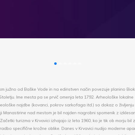
km južno od Baške Vode in na edinstven način povezuje planino Biok
. Stoletju. Ime mesta pa se prvič omenja leta 1792. Arheološke lokalne
heološke najdbe (kovanci, pokrov sarkofaga itd.) so dokaz o življenj
ciji Manastirine nad mestom je bil najden nagrobni spomenik z izklesa
četki turizma v Krvavici izhajajo iz leta 1960, ko je tik ob morju bil z
adbo specifične krožne oblike. Danes v Krvavici nudijo moderne apa