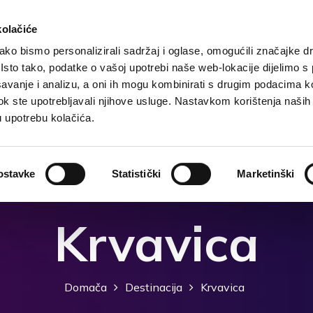
kolačiće
ko bismo personalizirali sadržaj i oglase, omogućili značajke d
. Isto tako, podatke o vašoj upotrebi naše web-lokacije dijelimo s
Domača
Destinacija
Nastanitev
Kaj storiti?
avanje i analizu, a oni ih mogu kombinirati s drugim podacima k
i dok ste upotrebljavali njihove usluge. Nastavkom korištenja naših
u upotrebu kolačića.
ostavke
Statistički
Marketinški
Krvavica
Domača
Destinacija
Krvavica