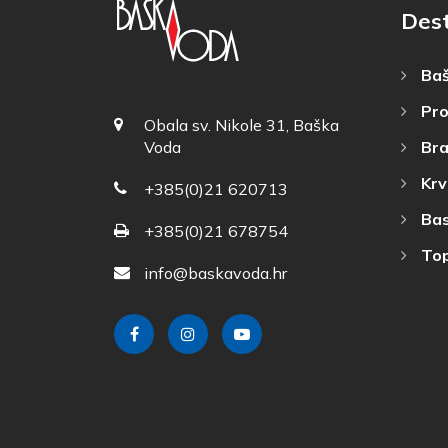
Dest
Baš
Pro
Obala sv. Nikole 31, Baška
Bra
Voda
Krv
+385(0)21 620713
Bas
+385(0)21 678754
Top
info@baskavoda.hr