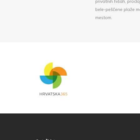
privatnih hišah, proda
bele-peščene plaže me
mestom.