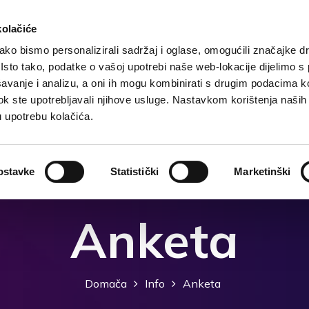
kolačiće
ko bismo personalizirali sadržaj i oglase, omogućili značajke d
. Isto tako, podatke o vašoj upotrebi naše web-lokacije dijelimo s
Domača
Destinacija
Nastanitev
Kaj storiti?
avanje i analizu, a oni ih mogu kombinirati s drugim podacima k
i dok ste upotrebljavali njihove usluge. Nastavkom korištenja naših
u upotrebu kolačića.
ostavke
Statistički
Marketinški
Anketa
Domača
Info
Anketa