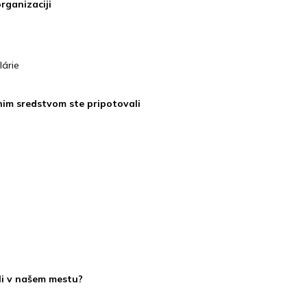
organizaciji
lárie
nim sredstvom ste pripotovali
ili v našem mestu?