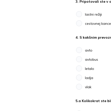
3. Pripotovali ste v 
lastni režiji
cestovnej kance
4. S kakšnim prevoz
avto
avtobus
letalo
ladja
vlak
5.a Kolikokrat ste b