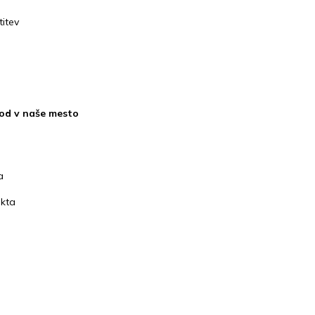
itev
od v naše mesto
a
kta