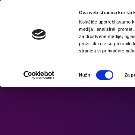
Preskoči na vsebino
E-contact
Ova web-stranica koristi 
Kolačiće upotrebljavamo ka
medija i analizirali promet
za društvene medije, oglaš
pružili ili koje su prikupil
stranica vi prihvaćate naš
Odpri možnosti dostopnosti
Odabir
Nužni
Za p
pristanka