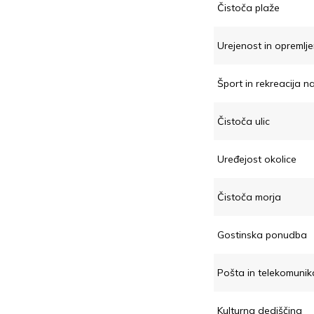
Čistoča plaže
Urejenost in opremlj
Šport in rekreacija na
Čistoča ulic
Uređejost okolice
Čistoča morja
Gostinska ponudba
Pošta in telekomunik
Kulturna dediščina