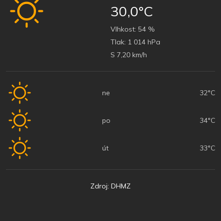
30,0°C
Vlhkost:
54 %
Tlak:
1 014 hPa
S 7,20 km/h
ne
32°C
po
34°C
út
33°C
Zdroj: DHMZ