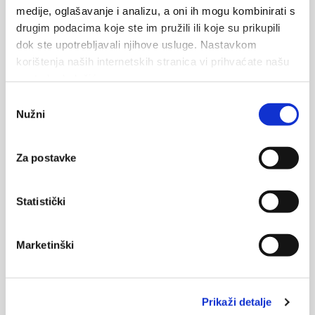
medije, oglašavanje i analizu, a oni ih mogu kombinirati s
drugim podacima koje ste im pružili ili koje su prikupili
dok ste upotrebljavali njihove usluge. Nastavkom
Vaše data budou zaslána majiteli ubytování a uložena na e-
korištenja naših internetskih stranica vi prihvaćate našu
mailovém serveru.
upotrebu kolačića.
Odabir
ODESLAT
Nužni
pristanka
Za postavke
Statistički
Marketinški
Prikaži detalje