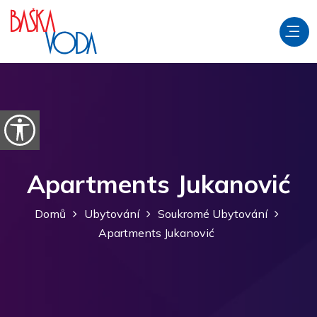
Přeskočit na obsah
Otevřít možnosti usnadnění
Apartments Jukanović
Domů
Ubytování
Soukromé Ubytování
Apartments Jukanović