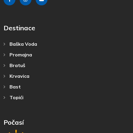
Destinace
Baška Voda
Promajna
Bratuš
Krvavica
Bast
Topići
Počasí