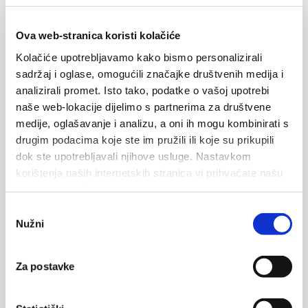
Ova web-stranica koristi kolačiće
Nachricht
Kolačiće upotrebljavamo kako bismo personalizirali
sadržaj i oglase, omogućili značajke društvenih medija i
analizirali promet. Isto tako, podatke o vašoj upotrebi
naše web-lokacije dijelimo s partnerima za društvene
medije, oglašavanje i analizu, a oni ih mogu kombinirati s
drugim podacima koje ste im pružili ili koje su prikupili
dok ste upotrebljavali njihove usluge. Nastavkom
korištenja naših internetskih stranica vi prihvaćate našu
upotrebu kolačića.
Odabir
Nužni
pristanka
Ihre Daten werden an den Eigentümer der Unterkunft gesendet
und auf dem E-Mail-Server gespeichert.
Za postavke
SENDEN