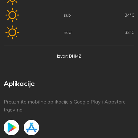
sub
34°C
ned
32°C
Izvor: DHMZ
Aplikacije
Preuzmite mobilne aplikacije s Google Play i Appstore
trgovina