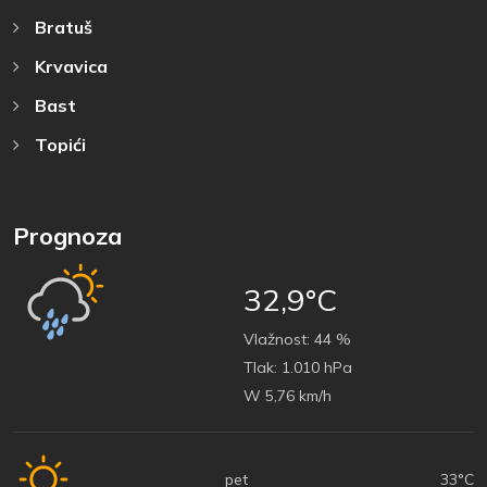
Bratuš
Krvavica
Bast
Topići
Prognoza
32,9°C
Vlažnost:
44 %
Tlak:
1.010 hPa
W 5,76 km/h
pet
33°C