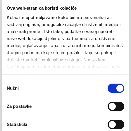
Ova web-stranica koristi kolačiće
Poruka
Kolačiće upotrebljavamo kako bismo personalizirali
sadržaj i oglase, omogućili značajke društvenih medija i
analizirali promet. Isto tako, podatke o vašoj upotrebi
naše web-lokacije dijelimo s partnerima za društvene
medije, oglašavanje i analizu, a oni ih mogu kombinirati s
drugim podacima koje ste im pružili ili koje su prikupili
dok ste upotrebljavali njihove usluge. Nastavkom
korištenja naših internetskih stranica vi prihvaćate našu
upotrebu kolačića.
Odabir
Nužni
pristanka
Vaši podaci biti će poslani vlasniku smještaja i pohranjeni na e-
mail serveru.
Za postavke
POŠALJITE
Statistički