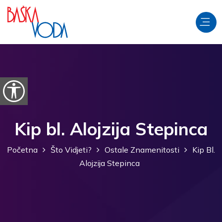
Preskoči na sadržaj
Prikaži postavke pristupačnosti
Kip bl. Alojzija Stepinca
Početna
Što Vidjeti?
Ostale Znamenitosti
Kip Bl.
Alojzija Stepinca