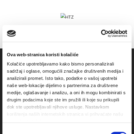
Ova web-stranica koristi kolačiće
Kolačiće upotrebljavamo kako bismo personalizirali
sadržaj i oglase, omogućili značajke društvenih medija i
analizirali promet. Isto tako, podatke o vašoj upotrebi
naše web-lokacije dijelimo s partnerima za društvene
medije, oglašavanje i analizu, a oni ih mogu kombinirati s
drugim podacima koje ste im pružili ili koje su prikupili
dok ste upotrebljavali njihove usluge. Nastavkom
Obala sv. Nikole 31, Baška Voda
korištenja naših internetskih stranica vi prihvaćate našu
upotrebu kolačića.
+385(0)21 620713
Odabir