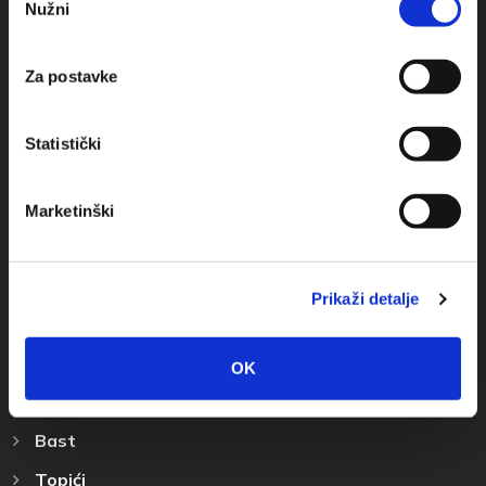
+385(0)21 678754
Nužni
pristanka
info@baskavoda.hr
Za postavke
Statistički
Marketinški
Otkrijte Destinaciju
Baška Voda
Prikaži detalje
Promajna
Bratuš
OK
Krvavica
Bast
Topići