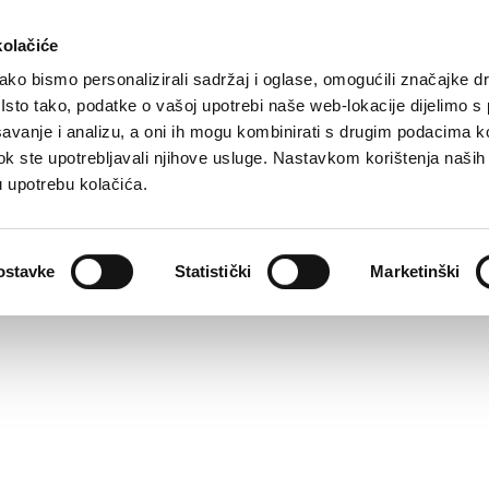
kolačiće
ko bismo personalizirali sadržaj i oglase, omogućili značajke d
. Isto tako, podatke o vašoj upotrebi naše web-lokacije dijelimo s
avanje i analizu, a oni ih mogu kombinirati s drugim podacima k
нтраст
Светлый фон
Подчеркивание ссылок
Читаемый шрифт
Пе
i dok ste upotrebljavali njihove usluge. Nastavkom korištenja naših
u upotrebu kolačića.
ostavke
Statistički
Marketinški