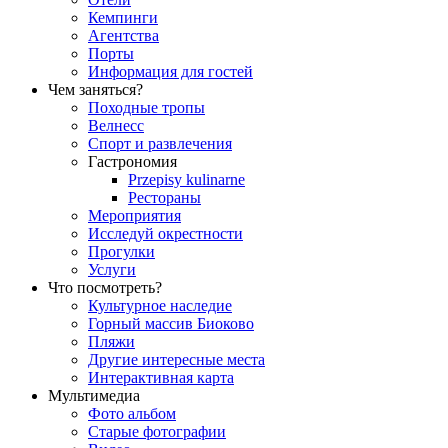
Кемпинги
Aгентства
Порты
Информация для гостей
Чем заняться?
Походные тропы
Велнесс
Спорт и развлечения
Гастрономия
Przepisy kulinarne
Рестораны
Мероприятия
Исследуй окрестности
Прогулки
Услуги
Что посмотреть?
Культурное наследие
Горный массив Биоково
Пляжи
Другие интересные места
Интерактивная карта
Мультимедиа
Фото альбом
Старые фотографии