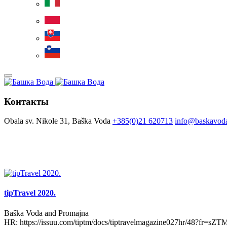
Контакты
Obala sv. Nikole 31, Baška Voda
+385(0)21 620713
info@baskavoda
tipTravel 2020.
Baška Voda and Promajna
HR: https://issuu.com/tiptm/docs/tiptravelmagazine027hr/48?fr