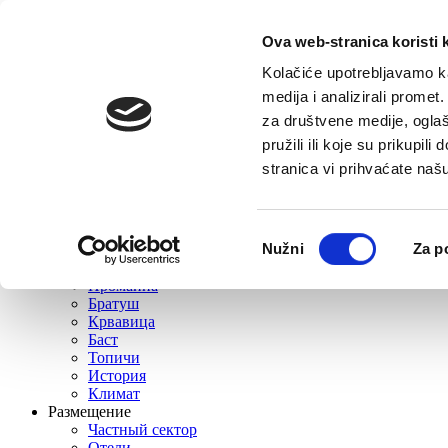
перейти к содержанию
Откройте параметры доступности
Ova web-stranica koristi 
Kolačiće upotrebljavamo ka
Доступность
medija i analizirali promet
za društvene medije, oglaš
Увеличить шрифт
Уменьшить шрифт
Оттенки серого
Высокий ко
pružili ili koje su prikupil
E-contact
stranica vi prihvaćate naš
Домой
Odabir
Nužni
Za p
Назначения
pristanka
Башка Bода
Промайна
Братуш
Крвавица
Баст
Топичи
История
Климат
Размещение
Частный сектор
Отели