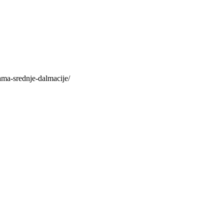
otama-srednje-dalmacije/