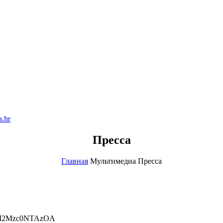
.hr
Пресса
Главная
Мультимедиа
Пресса
=sZTM2Mzc0NTAzOA