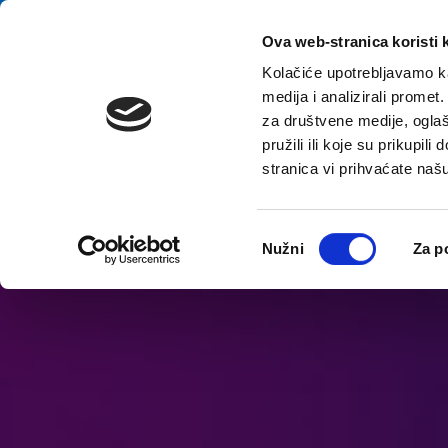
перейти к содержанию
E-contact
Ova web-stranica koristi 
Kolačiće upotrebljavamo ka
medija i analizirali promet
Домой
Назна
za društvene medije, oglaš
pružili ili koje su prikupil
stranica vi prihvaćate naš
Откройте параметры доступности
Odabir
Nužni
Za p
pristanka