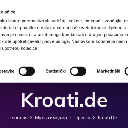
kolačiće
ko bismo personalizirali sadržaj i oglase, omogućili značajke d
. Isto tako, podatke o vašoj upotrebi naše web-lokacije dijelimo s
чения
Размещение
Чем заняться?
Что посмо
avanje i analizu, a oni ih mogu kombinirati s drugim podacima k
i dok ste upotrebljavali njihove usluge. Nastavkom korištenja naših
u upotrebu kolačića.
ostavke
Statistički
Marketinški
Kroati.de
Главная
Мультимедиа
Пресса
Kroati.de