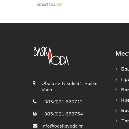
Мес
Баш
Пр
Obala sv. Nikole 31, Baška
Бр
Voda
Кр
+385(0)21 620713
Ба
+385(0)21 678754
То
info@baskavoda.hr