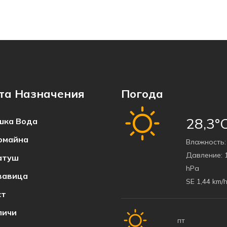
та Назначения
Погода
28,3°
ка Bода
омайна
Bлажность:
Давление:
1
атуш
hPa
вавица
SE 1,44 km/
ст
пичи
пт