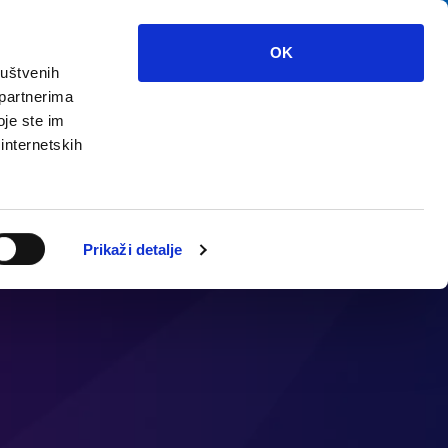
OK
ruštvenih
 partnerima
треть?
Мультимедиа
инфо
oje ste im
 internetskih
Prikaži detalje