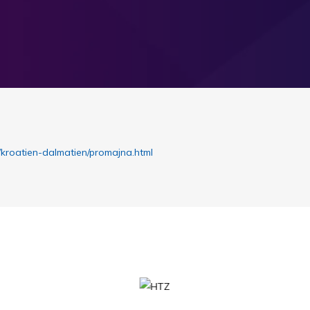
/kroatien-dalmatien/promajna.html