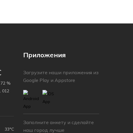
Приложения
C
Загрузите наши приложения из
Google Play и Appstore
72 %
 012
h
Заполните анкету и сделайте
33°C
наш город лучше