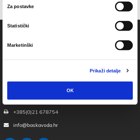
Za postavke
Statistički
Marketinški
Prikaži detalje
Obala sv. Nikole 31, Baška Voda
OK
+385(0)21 620713
+385(0)21 678754
info@baskavoda.hr