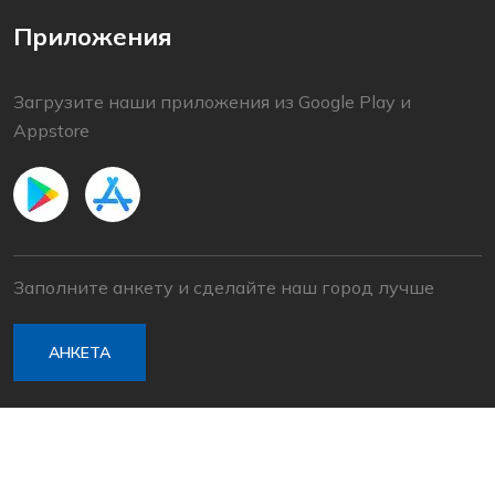
Приложения
Загрузите наши приложения из Google Play и
Appstore
Заполните анкету и сделайте наш город лучше
АНКЕТА
© 2022 Baška Voda | Разработан
Nove vibracije