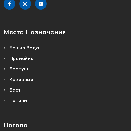
Места Назначения
Башка Bода
Промайна
Братуш
Крвавица
Баст
Топичи
Погода