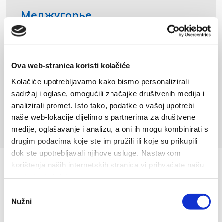
Меджугорье
79 км
Ova web-stranica koristi kolačiće
1
2
Kolačiće upotrebljavamo kako bismo personalizirali
sadržaj i oglase, omogućili značajke društvenih medija i
analizirali promet. Isto tako, podatke o vašoj upotrebi
naše web-lokacije dijelimo s partnerima za društvene
medije, oglašavanje i analizu, a oni ih mogu kombinirati s
drugim podacima koje ste im pružili ili koje su prikupili
dok ste upotrebljavali njihove usluge. Nastavkom
korištenja naših internetskih stranica vi prihvaćate našu
upotrebu kolačića.
Odabir
Nužni
pristanka