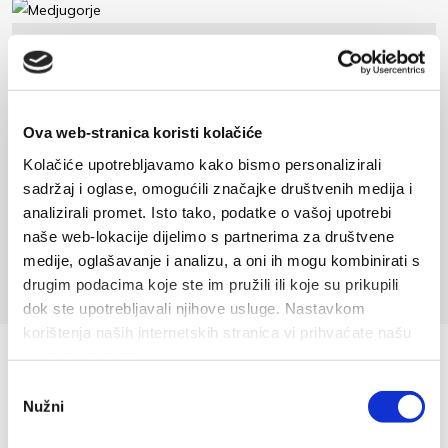
Medjugorje
79 km
Ova web-stranica koristi kolačiće
Kolačiće upotrebljavamo kako bismo personalizirali
1
2
sadržaj i oglase, omogućili značajke društvenih medija i
analizirali promet. Isto tako, podatke o vašoj upotrebi
naše web-lokacije dijelimo s partnerima za društvene
medije, oglašavanje i analizu, a oni ih mogu kombinirati s
drugim podacima koje ste im pružili ili koje su prikupili
dok ste upotrebljavali njihove usluge. Nastavkom
korištenja naših internetskih stranica vi prihvaćate našu
upotrebu kolačića.
Odabir
Nužni
pristanka