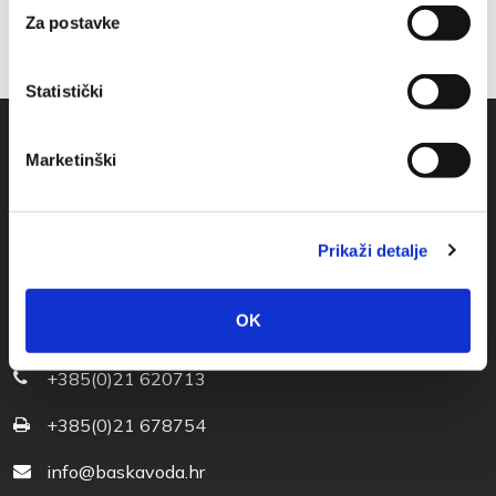
Za postavke
Statistički
Marketinški
Prikaži detalje
OK
Obala sv. Nikole 31, Baška Voda
+385(0)21 620713
+385(0)21 678754
info@baskavoda.hr