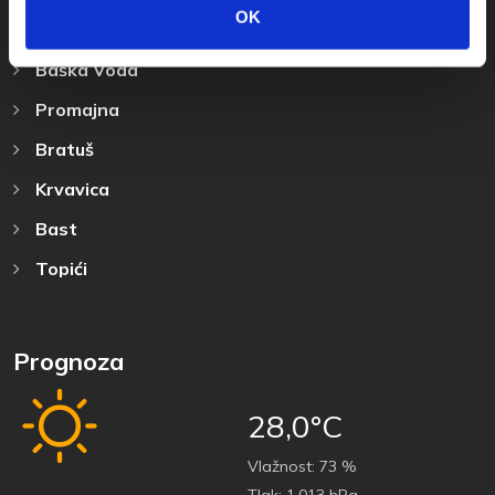
Otkrijte Destinaciju
OK
Baška Voda
Promajna
Bratuš
Krvavica
Bast
Topići
Prognoza
28,0°C
Vlažnost:
73 %
Tlak:
1.013 hPa