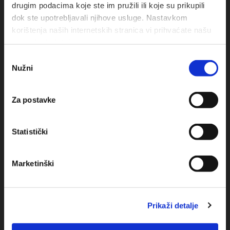
drugim podacima koje ste im pružili ili koje su prikupili
dok ste upotrebljavali njihove usluge. Nastavkom
korištenja naših internetskih stranica vi prihvaćate našu
upotrebu kolačića.
Odabir
Nužni
pristanka
Obala sv. Nikole 31, Baška Voda
Za postavke
+385(0)21 620713
Statistički
+385(0)21 678754
info@baskavoda.hr
Marketinški
Prikaži detalje