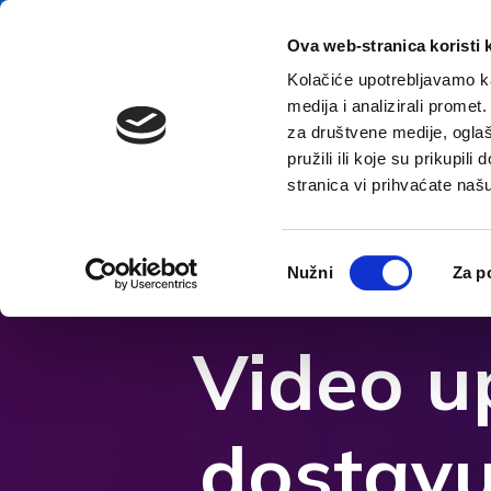
Preskoči na sadržaj
E-kontakt
Ova web-stranica koristi 
Kolačiće upotrebljavamo ka
medija i analizirali promet
za društvene medije, oglaš
pružili ili koje su prikupil
stranica vi prihvaćate naš
Prikaži postavke pristupačnosti
Odabir
Nužni
Za p
pristanka
Video u
dostavu