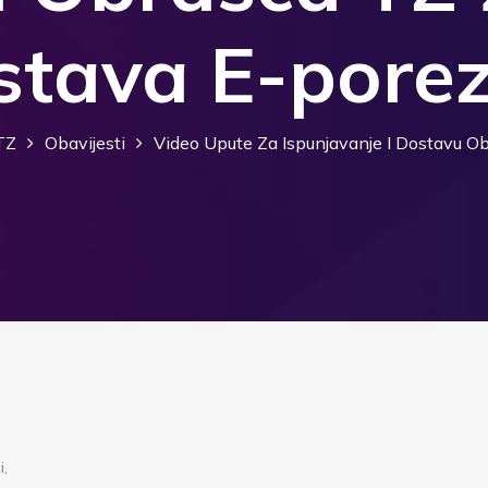
stava E-pore
TZ
Obavijesti
Video Upute Za Ispunjavanje I Dostavu 
i,