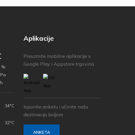
Aplikacije
C
Preuzmite mobilne aplikacije s
Google Play i Appstore trgovina
 %
hPa
/h
34°C
Ispunite anketu i učinite našu
destinaciju boljom
32°C
ANKETA