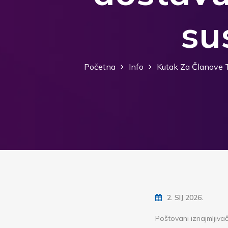
su
Početna
Info
Kutak Za Članove 
2. SIJ 2026.
Poštovani iznajmljivač