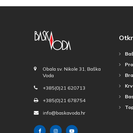
Otkr
Baš
Pro
Obala sv. Nikole 31, Baška
Bra
Voda
Krv
+385(0)21 620713
Bas
+385(0)21 678754
Top
info@baskavoda.hr