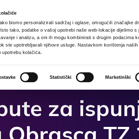
kolačiće
ko bismo personalizirali sadržaj i oglase, omogućili značajke d
. Isto tako, podatke o vašoj upotrebi naše web-lokacije dijelimo s
Početna
Destinacija
Smještaj
Što raditi?
Š
avanje i analizu, a oni ih mogu kombinirati s drugim podacima k
i dok ste upotrebljavali njihove usluge. Nastavkom korištenja naših
u upotrebu kolačića.
ostavke
Statistički
Marketinški
pute za ispunj
 Obrasca TZ