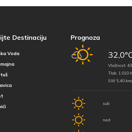
ijte Destinaciju
Prognoza
32,0°
ka Voda
majna
Vlažnost:
43
Tlak:
1.010 
tuš
SW 5,40 km
avica
t
sub
ići
ned