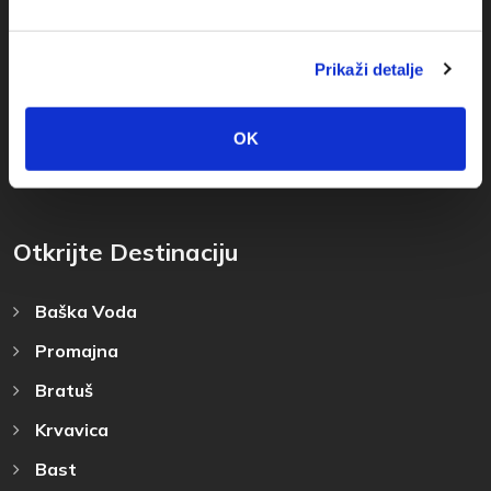
+385(0)21 678754
Prikaži detalje
info@baskavoda.hr
OK
Otkrijte Destinaciju
Baška Voda
Promajna
Bratuš
Krvavica
Bast