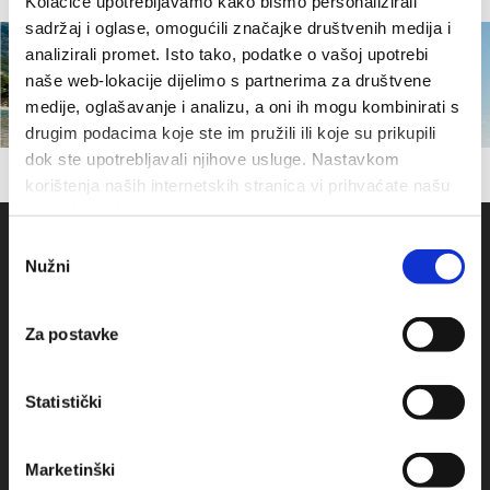
Kolačiće upotrebljavamo kako bismo personalizirali
sadržaj i oglase, omogućili značajke društvenih medija i
analizirali promet. Isto tako, podatke o vašoj upotrebi
naše web-lokacije dijelimo s partnerima za društvene
medije, oglašavanje i analizu, a oni ih mogu kombinirati s
drugim podacima koje ste im pružili ili koje su prikupili
dok ste upotrebljavali njihove usluge. Nastavkom
korištenja naših internetskih stranica vi prihvaćate našu
upotrebu kolačića.
Odabir
Nužni
pristanka
Za postavke
Statistički
Obala sv. Nikole 31, Baška Voda
Marketinški
+385(0)21 620713